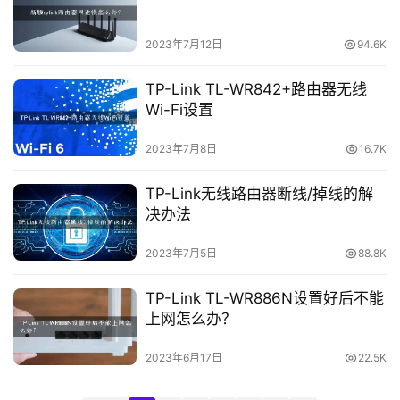
I
N
K
2023年7月12日
94.6K
（
普
TP-Link TL-WR842+路由器无线
联
Wi-Fi设置
）
2023年7月8日
16.7K
TP-Link无线路由器断线/掉线的解
t
决办法
p
l
2023年7月5日
88.8K
o
g
TP-Link TL-WR886N设置好后不能
i
上网怎么办？
n
.
2023年6月17日
22.5K
c
n