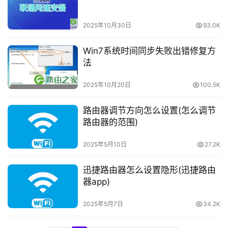
I
N
K
2025年10月30日
93.0K
（
普
Win7系统时间同步失败出错修复方
联
法
）
2025年10月20日
100.5K
路由器调节方向怎么设置(怎么调节
t
路由器的范围)
p
l
2025年5月10日
27.2K
o
g
迅捷路由器怎么设置隐形(迅捷路由
i
器app)
n
.
2025年5月7日
34.2K
c
n