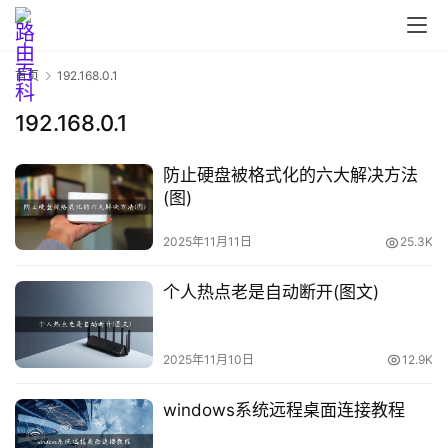
路
由
器
首页
192.168.0.1
设
置
192.168.0.1
防止硬盘被格式化的六大解决方法
1
(图)
9
2
2025年11月11日
25.3K
.
1
个人热点老是自动断开(图文)
6
8
.
2025年11月10日
12.9K
1
.
windows系统远程桌面连接教程
1