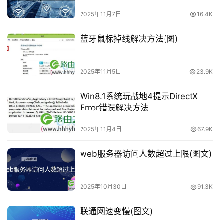
2025年11月7日
16.4K
1
蓝牙鼠标掉线解决方法(图)
9
2
.
2025年11月5日
23.9K
1
6
Win8.1系统玩战地4提示DirectX
8
Error错误解决方法
.
0
2025年11月4日
67.9K
.
1
web服务器访问人数超过上限(图文)
T
P
2025年10月30日
91.3K
-
L
联通网速变慢(图文)