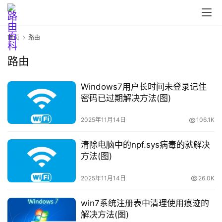
路
由
器
首页
路由
设
置
路由
Windows7用户长时间未登录记住
1
密码已过期解决方法(图)
9
2
2025年11月14日
106.1K
.
1
清除电脑中的npf.sys病毒的就解决
6
方法(图)
8
.
2025年11月14日
26.0K
1
.
win7系统注册表中清理使用痕迹的
1
解决方法(图)