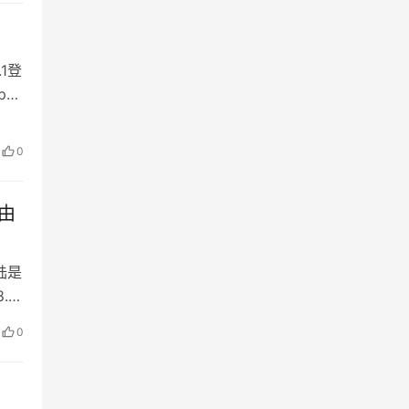
.1登
p？
录进
0
路由
登陆是
1.1
0
维