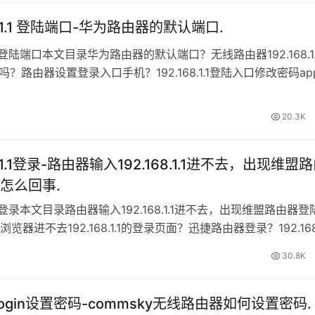
68.1.1 登陆端口-华为路由器的默认端口.
8.1.1登陆端口本文目录华为路由器的默认端口？无线路由器192.168.1
吗？路由器设置登录入口手机？192.168.1.1登陆入口修改密码ap
由器端口号？华为路由器的默认端口？路由器一般默认的IP是
8.1.1或192.168.0.1，端口一般是默认的80，如果是说要用浏览器登
日
20.3K
可以先试试
68.1.1登录-路由器输入192.168.1.1进不去，出现维盟
怎么回事.
8.1.1登录本文目录路由器输入192.168.1.1进不去，出现维盟路由器
览器进不去192.168.1.1的登录页面？迅捷路由器登录？192.168.
设置方法？192.168.1.1被占用了怎么进路由器设置？路由器输入
日
30.8K
68.1.1进不去，出现维盟路由器登陆是怎么回事？说明你路由器是经过
过来的，并不是正规
ogin设置密码-commsky无线路由器如何设置密码.