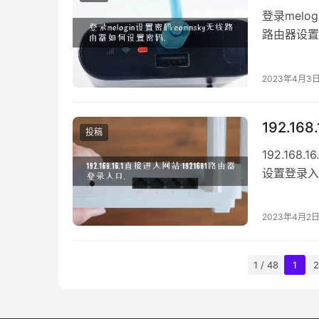
登录melo
路由器设置
melogi
和网猫正
2023年4月3
192.1
投稿
192.16
设置登录入口
不去？路由
192.1
2023年4月2
够打开路由器
1 / 48
1
2