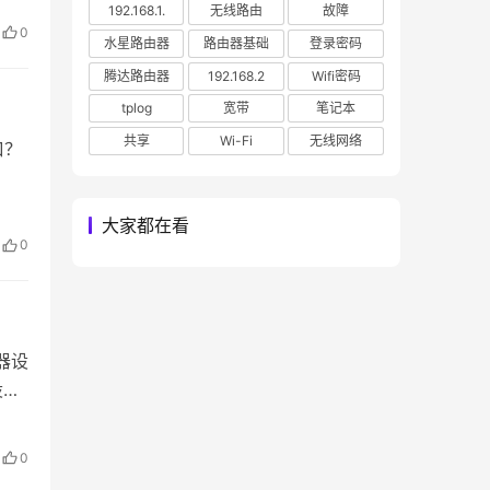
192.168.1.
无线路由
故障
-
0
水星路由器
路由器基础
登录密码
腾达路由器
192.168.2
Wifi密码
tplog
宽带
笔记本
共享
Wi-Fi
无线网络
口？
两个
大家都在看
是
0
器设
设
，启
0