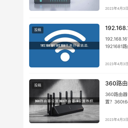
华为路由器a
2023年4月3
853路由
192.16
投稿
192.16
192168
192.16
男女如果彼
2023年4月3
一个爱情数
360路由
投稿
360路由
置？360t
置？360
动电脑和路
2023年4月3