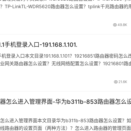
TP-LinkTL-WDR5620路由器怎么设置？tplink千兆路由器的
型号，TL_WDR5620的用户名和密码
日
49.8K
 1.1手机登录入口-191.168.1.101.
1.1手机登录入口本文目录191.168.1.101？19216851路由器密码怎么
业网关路由器怎么设置？无线网络配置怎么设置？19216801路
？191.168.1.101？你仔细看看是不是191打头的，一般路由器的
2开头的19216851路由器密码怎么改手机？用手机修改WIFI密
日
21.6K
1、用手机连接无线路由器2、手机上打
器怎么进入管理界面-华为b311b-853路由器怎么
怎么进入管理界面本文目录华为b311b-853路由器怎么设置？
线路由器的设置页面（两种方法）？怎么进入路由器的管理页面