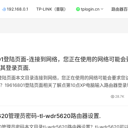
192.168.0.1
TP-LINK（普联）
tplogin.cn
路由器百
6801登陆页面-连接到网络，您正在使用的网络可能会
其登录页面.
801登陆页面本文目录连接到网络，您正在使用的网络可能会要求您
？19616801登陆页面相关了解点第10点XP电脑输入路由器登录
801怎样进不去？登录路由器密码(192.168.1.1登录入口)-好唯一怎
日
28.7K
录地址？连接到网络，您正在使用的网络可能会要求您访问其登
r5620管理员密码-tl-wdr5620路由器设置.
620管理员密码本文目录tl-wdr5620路由器设置？tl-wdr5620可