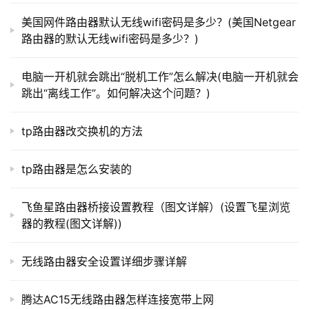
一个& ldquo添加规则& rdquo
路
美国网件路由器默认无线wifi密码是多少？(美国Netgear
由
路由器的默认无线wifi密码是多少？)
器
百
电脑一开机就会跳出“脱机工作”怎么解决(电脑一开机就会
科
跳出“离线工作”。如何解决这个问题？)
tp路由器改交换机的方法
常
见
tp路由器是怎么安装的
问
 4。该对话框如图所示。
题
飞鱼星路由器桥接设置教程（图文详解）(设置飞星浏览
随意填写姓名；选择协议TCP/UDP，一般是TCP。
器的教程(图文详解))
外部端口是用来访问您的服务器的外部网络端口。如果
无线路由器安全设置详细步骤详解
是http，一般是端口80。
腾达AC15无线路由器怎样连接宽带上网
内部ip地址这是你的内网服务器，也就是个人PC的IP地