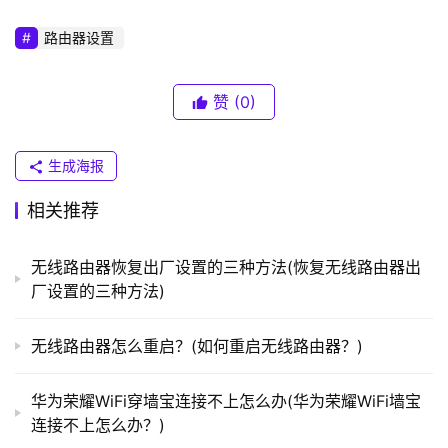
N
K
路由器设置
（
普
赞
(0)
联
）
生成海报
t
相关推荐
p
l
无线路由器恢复出厂设置的三种方法(恢复无线路由器出
o
厂设置的三种方法)
g
i
无线路由器怎么重启？(如何重启无线路由器？)
n
.
c
华为荣耀WiFi穿墙宝连接不上怎么办(华为荣耀WiFi墙宝
 3。在“端口转发”下，如果要添加单个端口，请选择第
n
连接不上怎么办？)