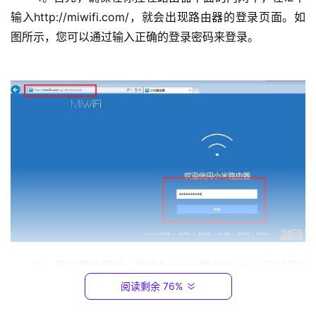
输入http://miwifi.com/，就会出现路由器的登录页面。如
1
图所示，您可以通过输入正确的登录密码来登录。
9
2
.
1
6
8
.
0
.
1
T
P
 2。登录路由器后，单击& ldquo路由& rdquo已找到& 
-
ldquo高级设置& rdquo& ldquo港口转运/非
军事
区。
阅读剩余 76%
L
I