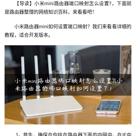
【导读】小米mini路由器端口映射怎么设置?，下面就
由
是路由器整理的网络知识百科，来看看吧！  
器
设
小米路由器mini如何设置端口映射？我们来看看详细的
置
教程，适合开发版本。
1
9
2
.
1
6
8
.
1
.
1
 1。首先，确保在你挂在路由器下面的内网中，在IE中