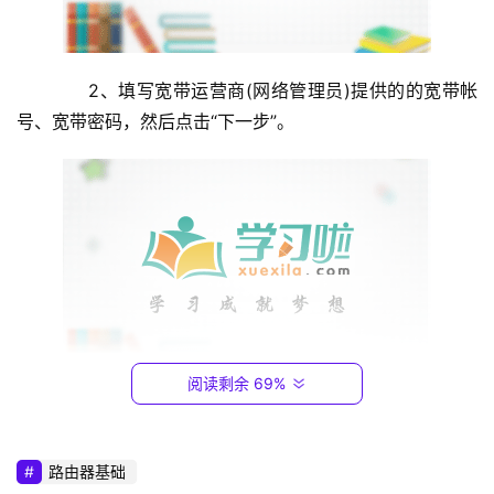
1
9
2
　　2、填写宽带运营商(网络管理员)提供的的宽带帐
.
1
号、宽带密码，然后点击“下一步”。
6
8
.
0
.
1
T
P
阅读剩余 69%
-
　　腾达AC15路由器 宽带连接上网设置
L
I
　　3、“地区或
国家
”选择：中国——>设置无线wifi名称
N
路由器基础