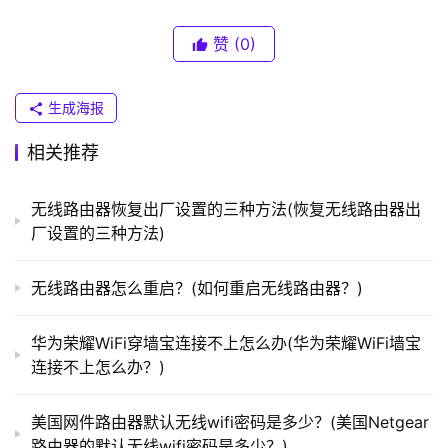
K
——>设置无线wifi密码——>设置登录密码——>点击“下一步”。
（
赞
(0)
普
联
）
生成海报
相关推荐
t
p
无线路由器恢复出厂设置的三种方法(恢复无线路由器出
l
厂设置的三种方法)
o
　　设置腾达AC15的wifi名称和密码，以及登录密码
g
无线路由器怎么重启？(如何重启无线路由器？)
i
　　重要说明：
n
华为荣耀WiFi穿墙宝连接不上怎么办(华为荣耀WiFi墙宝
.
连接不上怎么办？)
　　(1)、无线wifi名称，不要用中文汉字。因为有些手
c
n
机、笔记本电脑的无线网卡不支持中文。
美国网件路由器默认无线wifi密码是多少？(美国Netgear
路由器的默认无线wifi密码是多少？)
　　(2)、无线wifi密码，请用大写字母+小写字母+数