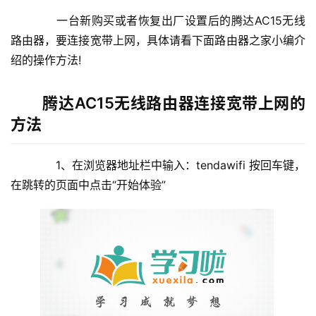
器
　　一台新购买或者恢复出厂设置后的腾达AC15无线
设
路由器，要连接宽带上网，具体请看下面路由器之家小编介
置
绍的操作方法!
1
腾达AC15无线路由器连接宽带上网的
9
方法
2
.
　　1、在浏览器地址栏中输入：tendawifi 按回车键，
1
6
在跳转的页面中点击“开始体验”
8
.
1
.
1