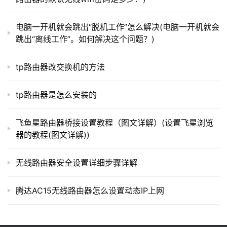
路
由
字+符号的组合设置，并且密码长度要大于8位，这样设置
器
电脑一开机就会跳出“脱机工作”怎么解决(电脑一开机就会
的wifi密码最安全，不会被破解。
百
跳出“离线工作”。如何解决这个问题？)
科
　　4、“设置完成，路由器正在联网中，请稍候…”，等
待大约10秒钟后，在跳转界面点击“更多功能”，参考如下步
tp路由器改交换机的方法
骤
常
tp路由器是怎么安装的
见
问
飞鱼星路由器桥接设置教程（图文详解）(设置飞星浏览
题
器的教程(图文详解))
无线路由器安全设置详细步骤详解
腾达AC15无线路由器怎么设置动态IP上网
　　点击“更多功能”，进入腾达AC15的高级设置界面