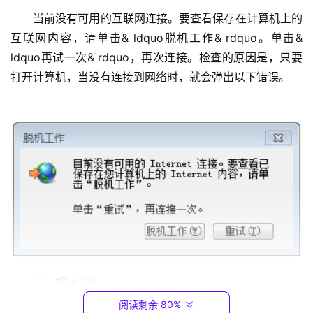
当前没有可用的互联网连接。要查看保存在计算机上的
1
互联网内容，请单击& ldquo脱机工作& rdquo。单击& 
9
ldquo再试一次& rdquo，再次连接。检查的原因是，只要
2
打开计算机，当没有连接到网络时，就会弹出以下错误。
.
1
6
8
.
0
.
1
T
P
-
二。解决方法
L
I
阅读剩余 80%