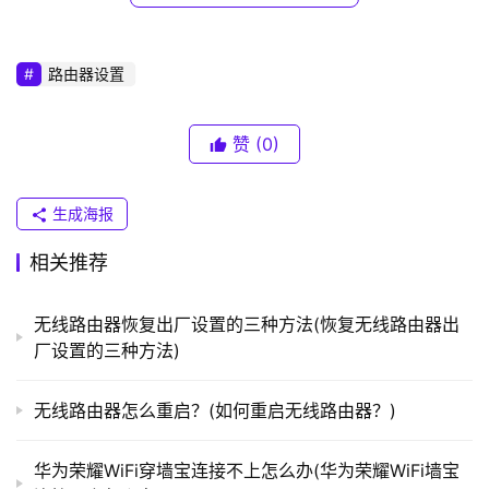
 1。看错误信息，应该是IE中的互联网设置有问题。这
N
个问题之前已经处理过了，是互联网选项中的宽带拨号设置
K
（
导致的。
路由器设置
普
联
打开IE浏览器，找到右上角& ldquo工具& rdquo，选
）
赞
(0)
择& ldquo互联网选项& rdquo。
生成海报
t
p
相关推荐
l
o
无线路由器恢复出厂设置的三种方法(恢复无线路由器出
g
厂设置的三种方法)
i
n
无线路由器怎么重启？(如何重启无线路由器？)
.
c
n
华为荣耀WiFi穿墙宝连接不上怎么办(华为荣耀WiFi墙宝