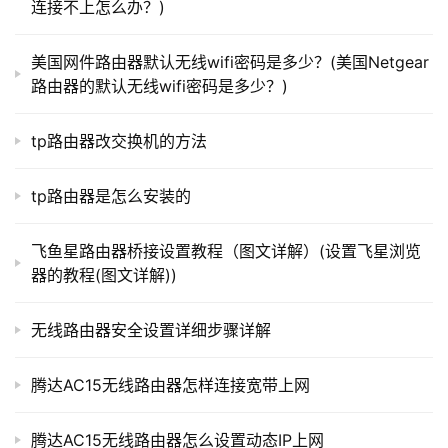
连接不上怎么办？)
路
由
美国网件路由器默认无线wifi密码是多少？(美国Netgear
器
路由器的默认无线wifi密码是多少？)
百
科
tp路由器改交换机的方法
tp路由器是怎么安装的
 2。Find & ldquoConnect & rdquo选项，检查拨号和
常
虚拟专用网设置，没有拨号设置，也没有办法将其属性设置
见
飞鱼星路由器桥接设置教程（图文详解）(设置飞星浏览
问
为从不拨号连接。
器的教程(图文详解))
题
无线路由器安全设置详细步骤详解
腾达AC15无线路由器怎样连接宽带上网
腾达AC15无线路由器怎么设置动态IP上网