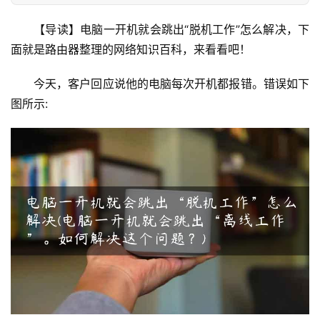
由
【导读】电脑一开机就会跳出“脱机工作”怎么解决，下
器
面就是路由器整理的网络知识百科，来看看吧！  
设
置
今天，客户回应说他的电脑每次开机都报错。错误如下
图所示:
1
9
2
.
1
6
8
.
1
.
1