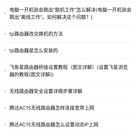
 1。找到原
钱包
的IP地址。注意:因为原来的Wallet已经
路
电脑一开机就会跳出“脱机工作”怎么解决(电脑一开机就会
连接到荣耀路由正常使用，所以Wallet的IP不是
由
跳出“离线工作”。如何解决这个问题？)
器
192.168.33.1，而是荣耀路由重新分配的IP，可以在& 
百
ldquo智慧生活& rdquo在APP &mdash中找到墙宝；& 
tp路由器改交换机的方法
科
mdash& ldquo路由器基本信息和设置& rdquo& mdash& 
mdash& ldquo设备信息& rdquo，可以找到IP地址。我的
tp路由器是怎么安装的
是192.168.3.166。
常
见
飞鱼星路由器桥接设置教程（图文详解）(设置飞星浏览
 2。用电脑或手机连接原家庭网络，输入穿墙宝的IP，
问
器的教程(图文详解))
即192.168.3.166，进入荣耀WiFi穿墙宝管理界面，输入密
题
码登录。这里的密码通常是wifi的密码。
无线路由器安全设置详细步骤详解
腾达AC15无线路由器怎样连接宽带上网
腾达AC15无线路由器怎么设置动态IP上网