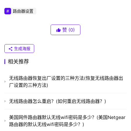
K
路由器设置
（
普
联
赞
(0)
）
荣耀WiFi墙宝
二手wifi宝恢复出厂设置，无论插在哪里插座都接不
生成海报
上，灯不停闪烁。
t
相关推荐
p
网通一插上插座就接通了。
l
无线路由器恢复出厂设置的三种方法(恢复无线路由器出
o
在网上搜索了很久，还是想不通。后来我在原来的墙宝
厂设置的三种方法)
g
i
的专网上手动加了一个新的wifi宝。
n
无线路由器怎么重启？(如何重启无线路由器？)
.
荣耀WiFi墙宝无法连接。解决方案:
c
美国网件路由器默认无线wifi密码是多少？(美国Netgear
n
步骤如下:
路由器的默认无线wifi密码是多少？)