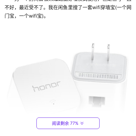
不好，最近受不了。我在闲鱼里搜了一套wifi穿墙宝(一个网
1
门宝，一个wifi宝)。
9
2
.
1
6
8
.
0
.
1
T
P
-
L
阅读剩余 77%
I
N