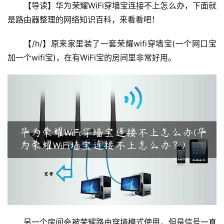
由
【导读】华为荣耀WiFi穿墙宝连接不上怎么办，下面就
器
是路由器整理的网络知识百科，来看看吧！  
设
置
【/h/】原来家里装了一套荣耀wifi穿墙宝(一个网口宝
加一个wifi宝)，在有WiFi宝的房间里非常好用。
1
9
2
.
1
6
8
.
1
.
1
另一个房间会被荣耀路由穿墙模式使用，但是信号一直