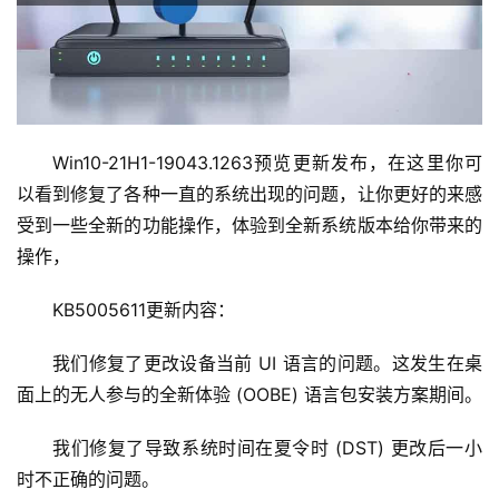
1
9
2
.
1
Win10-21H1-19043.1263预览更新发布，在这里你可
6
以看到修复了各种一直的系统出现的问题，让你更好的来感
8
.
受到一些全新的功能操作，体验到全新系统版本给你带来的
1
操作，
.
1
KB5005611更新内容：
我们修复了更改设备当前 UI 语言的问题。这发生在桌
1
面上的无人参与的全新体验 (OOBE) 语言包安装方案期间。
9
2
我们修复了导致系统时间在夏令时 (DST) 更改后一小
.
时不正确的问题。