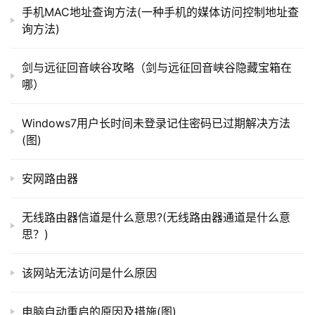
手机MAC地址查询方法(一种手机的媒体访问控制地址查
正常使用期间突然停止响应的问题。如果应用程序在不再接
询方法)
收消息的后台线程上创建和删除 UI 元素，则会发生这种情
t
况。
p
剑与远征回音峡谷攻略（剑与远征回音峡谷隐藏宝箱在
l
哪）
我们修复了 Microsoft Outlook 插件的一个问题，该
o
问题会阻止您在选择“回复”后提供输入。我们修复了在快速
g
Windows7用户长时间未登录记住密码已过期解决方法
启动重启后无法保持 NumLock 状态的问题。
i
(图)
n
我们修复了使用 Microsoft Teams 共享屏幕的问题。
.
安网路由器
受保护的内容，例如数字版权管理 (DRM) 电子邮件，对于
c
n
演示者来说是黑色的，但对其他人来说是透明的。
无线路由器信道是什么意思?(无线路由器通道是什么意
思？)
我们修复了可能会阻止使用Windows 
路
由
Context::UpdateRgnFromRects在屏幕上绘图的问题。我
该网站无法访问是什么原因
器
们修复了可能导致 Cortana 和其他语音助手捕获的音频失
百
真的问题。我们取消了 Windows 本机 Internet 密钥交换 
科
电脑自动重启的原因及措施(图)