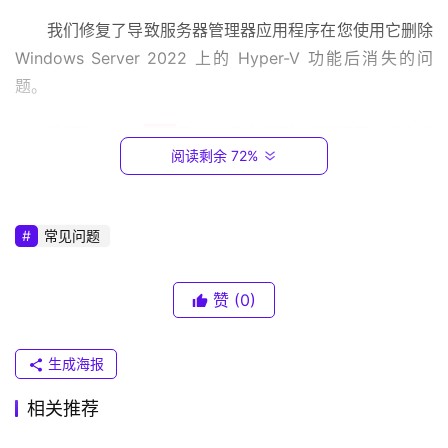
1
6
我们修复了导致服务器管理器应用程序在您使用它删除 
8
Windows Server 2022 上的 Hyper-V 功能后消失的问
.
题。
0
.
我们修复了在
事件
日志中解析时间格式的问题。当您排
1
阅读剩余 72%
除毫秒时会出现此问题。
T
我们修复了导致 DnsCache 服务将 CPU 使用率提高
P
常见问题
到 100% 的问题。因此，设备停止响应。我们为管理员提供
-
了在 Microsoft Edge Internet Explorer 模式下将 HTML 
L
对话框的缩放重置为默认值的选项。
I
赞
(0)
N
我们修复了一个问题，该问题会停止调用您使用 
K
生成海报
（
WIAMgr 访问的 Windows 便携式设备 (WPD) 设备的 
普
Windows 图像采集 (WIA) 微型驱动程序。
相关推荐
联
）
我们修复了导致应用程序(例如 Microsoft Outlook)在