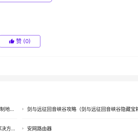
赞
(0)
，这个过程是可逆的!
手机MAC地址查询方法(一种手机的媒体访问控制地址查询方法)
Windows7用户长时间未登录记住密码已过期解决方法(图)
安网路由器