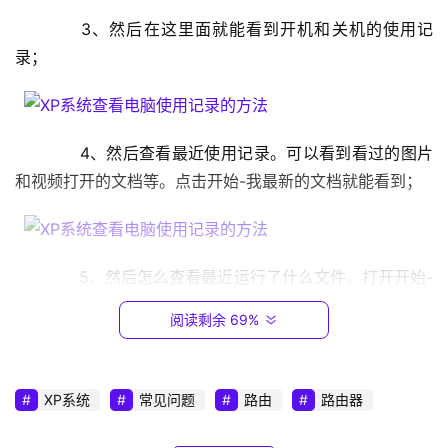
9
　　3、然后在这里面就能看到开机和关机的使用记
2
录；
.
1
6
8
　　4、然后查看最近使用记录。可以看到看过的图片
.
0
和视频打开的文档等。点击开始-我最新的文档就能看到；
.
1
　　5、然后怎么查看最近运行了什么文件。打开开始-
T
“运行”然后输入“recent”；
P
阅读剩余 69%
-
L
I
XP系统
　　6、然后在这里面就能看到最近运行过的文件文档
常见问题
路由
路由器
N
K
等；