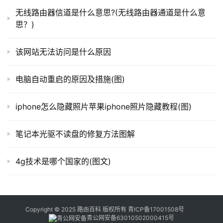
器
无线路由器信道是什么意思?(无线路由器通道是什么意
百
思？)
科
　　8、如果是最近电脑做了系统优化，就会看不到记
该网站无法访问是什么原因
录的哦！
常
电脑自动重启的原因及措施(图)
见
问
iphone怎么隐藏照片苹果iphone照片隐藏教程(图)
题
笔记本光驱不读盘的修复方法图解
4g技术是哪个国家的(图文)
以上就是关于-
常见问题
-（系统查看电脑近期使用记录
操作步骤）的教程！
Copyright © 2025 路由百科 版权所有
青ICP备17001508号
青公网安备63010502000415号