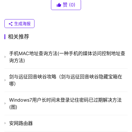
（
赞
(0)
普
联
）
生成海报
相关推荐
t
p
手机MAC地址查询方法(一种手机的媒体访问控制地址查
l
询方法)
o
g
　　7、查看最近运行过的程序。打开C盘，Windows
剑与远征回音峡谷攻略（剑与远征回音峡谷隐藏宝箱在
i
文件夹，打开Prefetch文件夹；
哪）
n
.
Windows7用户长时间未登录记住密码已过期解决方法
c
(图)
n
安网路由器
路
由