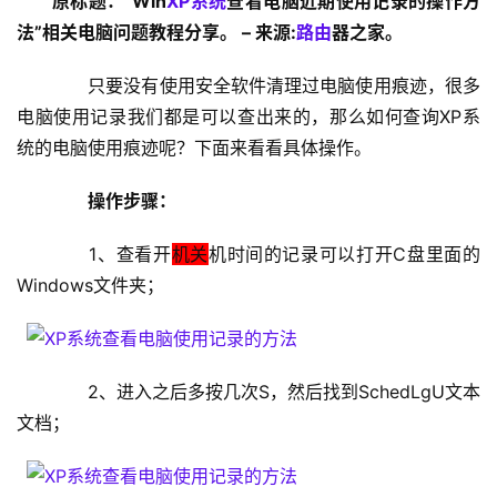
原标题：”Win
XP系统
查看电脑近期使用记录的操作方
设
法”相关电脑问题教程分享。 – 来源:
路由
器之家。
置
　　只要没有使用安全软件清理过电脑使用痕迹，很多
电脑使用记录我们都是可以查出来的，那么如何查询XP系
1
统的电脑使用痕迹呢？下面来看看具体操作。
9
2
　　操作步骤：
.
1
　　1、查看开
机关
机时间的记录可以打开C盘里面的
6
Windows文件夹；
8
.
1
.
　　2、进入之后多按几次S，然后找到SchedLgU文本
1
文档；
1