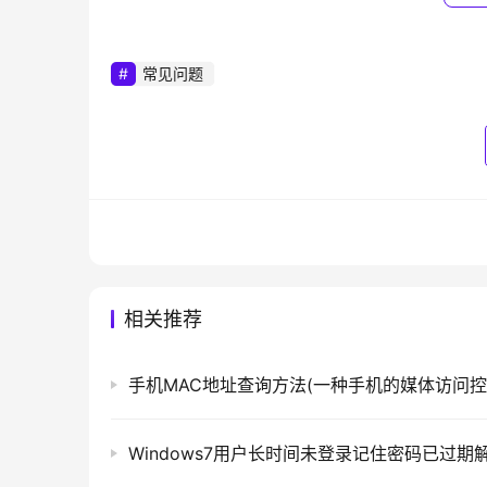
常见问题
	USB Hub属性
相关推荐
	　　以上就是USB电压不足不稳定的解决
以上就是关于-
常见问题
-（Win7系统下u
本文来自投稿，不代表路由百科立场，如若转载，请注明出处：htt