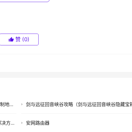
赞
(0)
方法了，更多精彩内容请关注路由器之家。
手机MAC地址查询方法(一种手机的媒体访问控制地址查询方法)
sb电压不足不稳定解决方法）的教程！
Windows7用户长时间未登录记住密码已过期解决方法(图)
安网路由器
ps://www.qh4321.com/122404.html