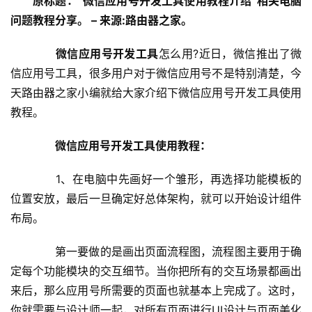
原标题：”微信应用号开发工具使用教程介绍”相关电脑
设
问题教程分享。 – 来源:路由器之家。
置
微信应用号开发工具
怎么用?近日，微信推出了微
信应用号工具，很多用户对于微信应用号不是特别清楚，今
1
天路由器之家小编就给大家介绍下微信应用号开发工具使用
9
教程。
2
.
　　微信应用号开发工具使用教程：
1
6
　　1、在电脑中先画好一个雏形，再选择功能模板的
8
.
位置安放，最后一旦确定好总体架构，就可以开始设计组件
1
布局。
.
1
　　第一要做的是画出页面流程图，流程图主要用于确
定每个功能模块的交互细节。当你把所有的交互场景都画出
来后，那么应用号所需要的页面也就基本上完成了。这时，
1
你就需要与设计师一起，对所有页面进行UI设计与页面美化