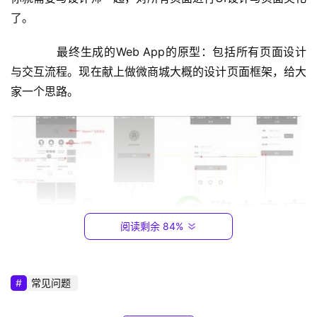
9
了。
2
.
　　最终生成的Web App的原型：包括所有页面设计
1
与交互流程。现在献上做微商城大概的设计页面框架，给大
6
家一个思路。
8
.
0
.
1
T
P
阅读剩余 84%
-
L
I
微信应用号
常见问题
N
K
　　2、登录账号后，选择空白模板，自己建模板。自