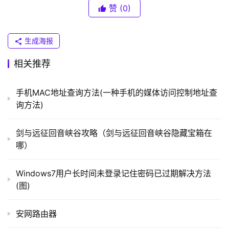
（
己没UI的，如果你们想省时间，我觉得可以套用模板，可以
赞
(0)
普
比较快的生成自己想要的Web App。
联
）
生成海报
相关推荐
t
p
手机MAC地址查询方法(一种手机的媒体访问控制地址查
l
询方法)
o
g
剑与远征回音峡谷攻略（剑与远征回音峡谷隐藏宝箱在
i
哪）
n
.
微信应用号
Windows7用户长时间未登录记住密码已过期解决方法
c
(图)
n
　　3、看不懂组件名称，不懂组件怎么用?看看《帮
助》!《帮助》都已经把大致的布局进行了粗略的介绍。至
安网路由器
路
少不会让自己对功能模模糊糊。如果对某个组件还是不清
由