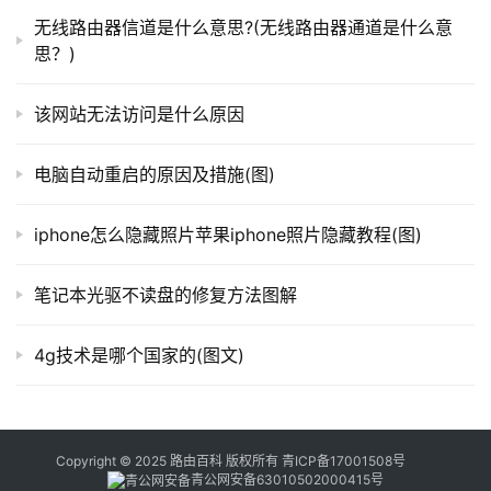
楚，那么可以点击那个组件的右上角的小问号图标，会有一
器
无线路由器信道是什么意思?(无线路由器通道是什么意
百
思？)
个详细的介绍。
科
该网站无法访问是什么原因
常
电脑自动重启的原因及措施(图)
见
问
iphone怎么隐藏照片苹果iphone照片隐藏教程(图)
题
笔记本光驱不读盘的修复方法图解
4g技术是哪个国家的(图文)
微信应用号
　　4、先插入一个顶部导航组件，作为首页，顶部导
Copyright © 2025 路由百科 版权所有
青ICP备17001508号
航的标题我建议都是大家的公司或者商城名称。
青公网安备63010502000415号