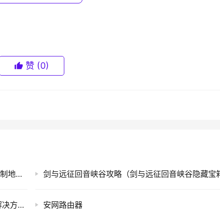
网卡硬件故障导致的，可开启bios无线开关测试；
赞
(0)
无线网络的解决方法(图)）的教程！
ps://www.qh4321.com/119043.html
手机MAC地址查询方法(一种手机的媒体访问控制地址查询方法)
Windows7用户长时间未登录记住密码已过期解决方法(图)
安网路由器