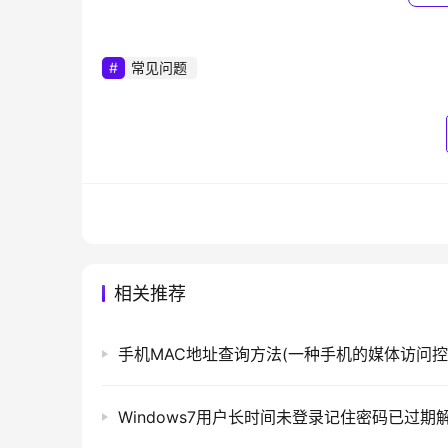
的设备，一般是有一bios无线开关关闭或者无线
	　　8、重启电脑，在开机时连续按F2键进入BIOS界面，然后检查Configuration页面Wireless LAN Support
常见问题
保证是Enabled状态。
　　相关文章：
无线网络受限制或无连接的处理方法
以上就是关于-
常见问题
-（笔记本无法连接
相关推荐
本文来自投稿，不代表路由百科立场，如若转载，请注明出处：htt