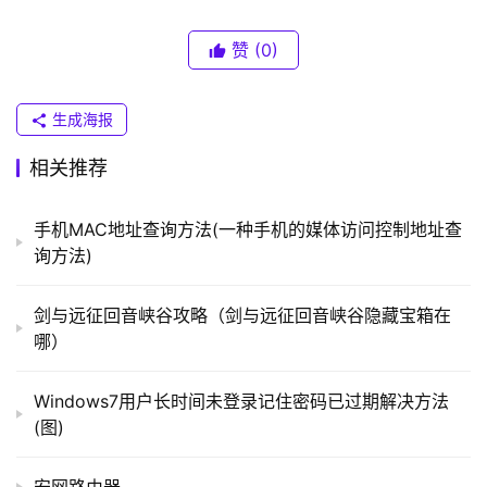
　　方法：
（
普
赞
(0)
	　　1、首先，在“开始–》运行”中输入EventVwr.msc
联
并回车，在出现的“
事件
查看器”窗口中注意检查其中的“系统
）
生成海报
日志”和“应用程序日志”中表明“错误”的项。
相关推荐
t
p
手机MAC地址查询方法(一种手机的媒体访问控制地址查
l
询方法)
o
g
i
剑与远征回音峡谷攻略（剑与远征回音峡谷隐藏宝箱在
n
哪）
.
c
Windows7用户长时间未登录记住密码已过期解决方法
n
(图)
	蓝屏重启
路