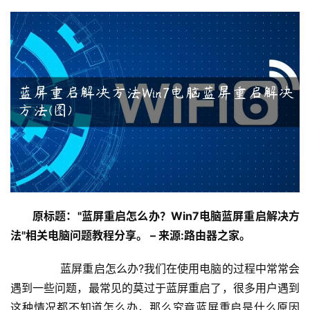
器
设
置
1
9
2
.
1
6
8
.
原标题："蓝屏重启怎么办？Win7电脑蓝屏重启解决方
1
法"相关电脑问题教程分享。 – 来源:路由器之家。
.
1
	　　蓝屏重启怎么办?我们在使用电脑的过程中常常会
遇到一些问题，最常见的莫过于蓝屏重启了，很多用户遇到
这种情况都不知道怎么办，那么究竟蓝屏重启是什么原因