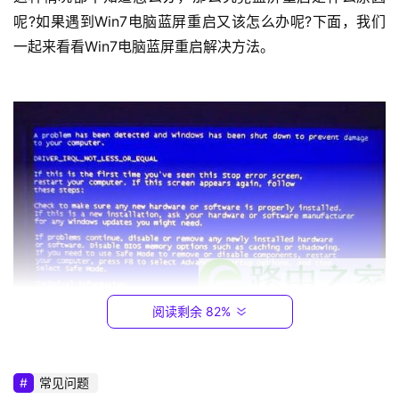
1
呢?如果遇到Win7电脑蓝屏重启又该怎么办呢?下面，我们
9
2
一起来看看Win7电脑蓝屏重启解决方法。
.
1
6
8
.
0
.
1
T
P
-
阅读剩余 82%
L
I
	蓝屏重启
N
常见问题
K