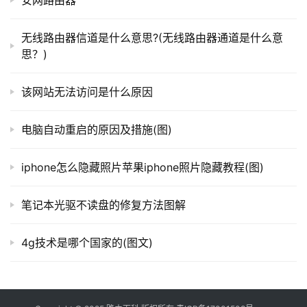
安网路由器
由
	　　2、把蓝屏中密密麻麻的英文记下来，接着到其他
器
电脑中上网，进入微软帮助与支持网站，在左上角的“搜索
无线路由器信道是什么意思?(无线路由器通道是什么意
百
(知识库)”中输入停机码。如果搜索结果没有适合信息，可以
思？)
科
选择“英文知识库”再搜索一遍。一般情况下，会在这里找到
该网站无法访问是什么原因
有用的解决案例。另外，在baidu、Google等搜索引擎中使
用蓝屏的停机码或者后面的说明文字为关键词搜索，往往也
常
电脑自动重启的原因及措施(图)
见
会有收获。详细 了解蓝屏可以在百度百科中搜索“蓝屏”。
问
题
iphone怎么隐藏照片苹果iphone照片隐藏教程(图)
笔记本光驱不读盘的修复方法图解
4g技术是哪个国家的(图文)