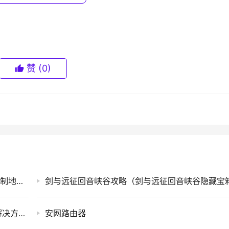
按这个步骤下去我们找到一个ID为6005和6006的编号，那6005
赞
(0)
手机MAC地址查询方法(一种手机的媒体访问控制地址查询方法)
Windows7用户长时间未登录记住密码已过期解决方法(图)
安网路由器