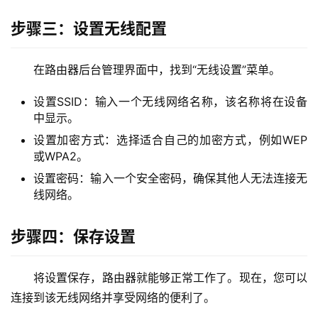
1
步骤三：设置无线配置
9
2
.
在路由器后台管理界面中，找到“无线设置”菜单。
1
6
设置SSID：输入一个无线网络名称，该名称将在设备
8
中显示。
.
设置加密方式：选择适合自己的加密方式，例如WEP
0
或WPA2。
.
设置密码：输入一个安全密码，确保其他人无法连接无
1
线网络。
T
步骤四：保存设置
P
-
L
将设置保存，路由器就能够正常工作了。现在，您可以
I
连接到该无线网络并享受网络的便利了。
N