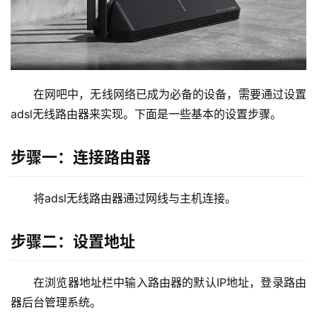
器
设
置
在网吧中，无线网络已成为必备的设备，需要通过设置
1
adsl无线路由器来实现。下面是一些基本的设置步骤。
9
2
.
步骤一：连接路由器
1
6
将adsl无线路由器通过网线与主机连接。
8
.
1
步骤二：设置地址
.
1
在浏览器地址栏中输入路由器的默认IP地址，登录路由
器后台管理系统。