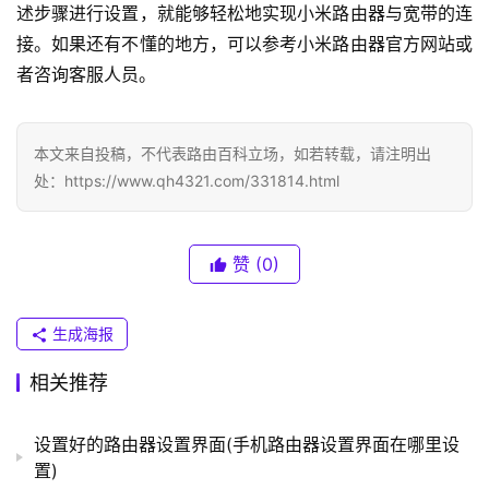
.
述步骤进行设置，就能够轻松地实现小米路由器与宽带的连
0
接。如果还有不懂的地方，可以参考小米路由器官方网站或
.
者咨询客服人员。
1
T
本文来自投稿，不代表路由百科立场，如若转载，请注明出
P
处：https://www.qh4321.com/331814.html
-
L
I
赞
(0)
N
K
（
生成海报
普
相关推荐
联
）
设置好的路由器设置界面(手机路由器设置界面在哪里设
置)