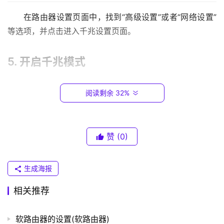
.
在路由器设置页面中，找到“高级设置”或者“网络设置”
0
.
等选项，并点击进入千兆设置页面。
1
5. 开启千兆模式
T
P
在千兆设置页面中，找到“千兆模式”选项，并选择“开
-
阅读剩余 32%
启”。一般情况下，路由器会自动识别设备的连接速度并进
L
I
行调整。
N
赞
(0)
K
6. 保存设置
（
普
生成海报
联
在千兆设置页面中，找到“保存”或者“应用”等选项，并
）
相关推荐
点击保存设置。路由器会重新启动以使新设置生效。
软路由器的设置(软路由器)
7. 确认千兆设置是否生效