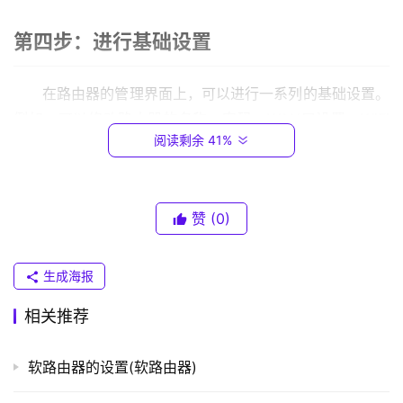
0
第四步：进行基础设置
.
1
在路由器的管理界面上，可以进行一系列的基础设置。
T
例如，可以修改路由器的名称、密码、WAN口设置、WiFi
P
阅读剩余 41%
设置等。
-
L
第五步：进行高级设置
I
N
赞
(0)
K
在路由器的管理界面上，还可以进行一些高级设置，例
（
如端口映射、静态IP、网站过滤、流量控制、VPN设置等，
生成海报
普
这些设置可以帮助用户更好地管理网络，保障网络安全。
联
相关推荐
）
第六步：保存设置
软路由器的设置(软路由器)
t