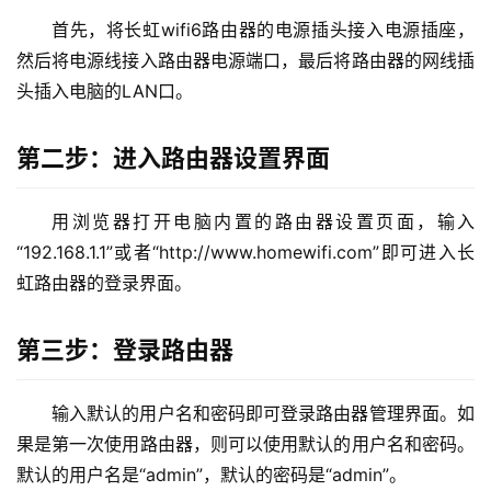
2
首先，将长虹wifi6路由器的电源插头接入电源插座，
.
1
然后将电源线接入路由器电源端口，最后将路由器的网线插
6
头插入电脑的LAN口。
8
.
第二步：进入路由器设置界面
1
.
1
用浏览器打开电脑内置的路由器设置页面，输入
“192.168.1.1”或者“http://www.homewifi.com”即可进入长
虹路由器的登录界面。
1
9
第三步：登录路由器
2
.
1
输入默认的用户名和密码即可登录路由器管理界面。如
6
果是第一次使用路由器，则可以使用默认的用户名和密码。
8
默认的用户名是“admin”，默认的密码是“admin”。
.