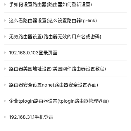
在进行设置过程中，务必注意保存设置，否则新设置可
手如何设置路由器(路由器如何重新设置)
p
能无法生效。在确认设置无误后，点击保存设置按钮即可。
l
o
这么看路由器设置(这么设置路由器tp-link)
g
第七步：测试网络连接
i
无效路由器设置(路由器无效的用户名或密码)
n
在完成路由器的设置之后，还需要进行网络连接测试，
.
192.168.0.103登录页面
确保网络正常。可以使用电脑内置的浏览器访问网站，也可
c
以使用手机等其他设备连接路由器的WiFi进行测试。
n
路由器美国地址设置(美国网件路由器设置教程)
以上就是长虹路由器的设置方法，用户可以根据自己的
路
实际需求进行设置，以获得更好的网络使用体验。
由
路由器安全设置none(路由器安全设置界面)
器
以上内容就是由”l路由器”为你整理收藏的！
百
企业tplogin路由器设置(tplogin路由器管理界面)
科
192.168.31.1手机登录
本文来自投稿，不代表路由百科立场，如若转载，请注明出
处：https://www.qh4321.com/308640.html
常