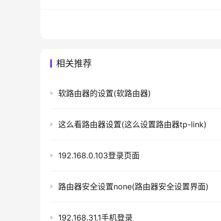
在“无线网络设置”页面中，找到“2.4G/5G
在“2.4G/5G基本设置”页面中，找到“5G
找到“5G无线网络名称(SSID)”选项，设置名
找到“5G无线网络安全”选项，设置密码。
相关推荐
设置完成后，点击“保存”按钮即可。
软路由器的设置(软路由器)
    注意：在设置路由器的3C和5G时，建议设置强密码，并定期更换。同时，也可以通过其他安全措施来保护无
线网络的安全，例如MAC地址过滤、隐藏网络、
这么看路由器设置(这么设置路由器tp-link)
本文来自投稿，不代表路由百科立场，如若转载，请注明出处：htt
192.168.0.103登录页面
路由器安全设置none(路由器安全设置界面)
192.168.31.1手机登录