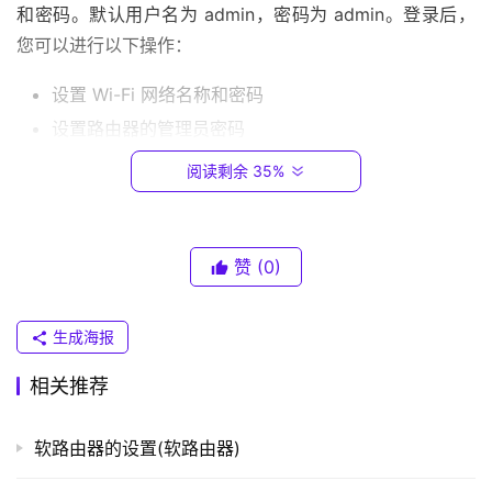
和密码。默认用户名为 admin，密码为 admin。登录后，
0
您可以进行以下操作：
.
1
设置 Wi-Fi 网络名称和密码
设置路由器的管理员密码
T
P
配置无线网络设置
阅读剩余 35%
-
配置路由器的 DHCP 服务器
L
设置端口转发和虚拟服务器
I
配置高级设置，如 QoS、IPv6 和 VPN
N
赞
(0)
K
（
步骤四：保存设置
生成海报
普
联
相关推荐
完成对 Belink 路由器的设置后，确保单击“保存”按钮
）
以保存所有更改。您还可以在此处下载 Belink 路由器的用
软路由器的设置(软路由器)
户手册以获取更多关于 Belink 路由器的信息。
t