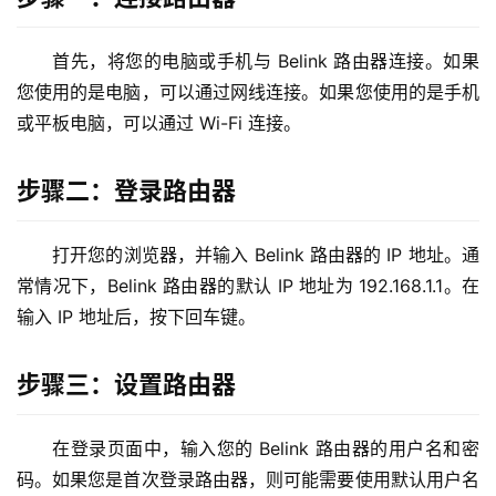
2
.
1
首先，将您的电脑或手机与 Belink 路由器连接。如果
6
您使用的是电脑，可以通过网线连接。如果您使用的是手机
8
或平板电脑，可以通过 Wi-Fi 连接。
.
1
步骤二：登录路由器
.
1
打开您的浏览器，并输入 Belink 路由器的 IP 地址。通
常情况下，Belink 路由器的默认 IP 地址为 192.168.1.1。在
1
输入 IP 地址后，按下回车键。
9
2
步骤三：设置路由器
.
1
6
在登录页面中，输入您的 Belink 路由器的用户名和密
8
码。如果您是首次登录路由器，则可能需要使用默认用户名
.