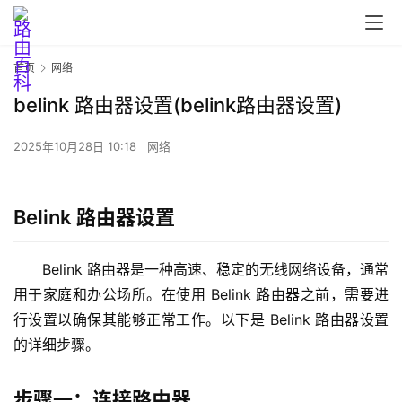
首页
网络
belink 路由器设置(belink路由器设置)
首
页
2025年10月28日 10:18
网络
路
Belink 路由器设置
由
器
Belink 路由器是一种高速、稳定的无线网络设备，通常
设
置
用于家庭和办公场所。在使用 Belink 路由器之前，需要进
行设置以确保其能够正常工作。以下是 Belink 路由器设置
的详细步骤。
1
9
步骤一：连接路由器