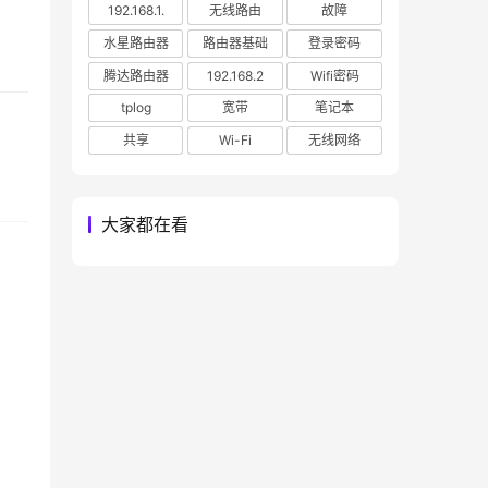
192.168.1.
无线路由
故障
水星路由器
路由器基础
登录密码
腾达路由器
192.168.2
Wifi密码
tplog
宽带
笔记本
共享
Wi-Fi
无线网络
大家都在看