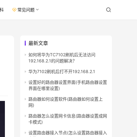
科
常见问题
最新文章
如何将华为TC7102刷机后无法访问
192.168.2.1的问题解决？
华为7102刷机后打不开192.168.2.1
设置好的路由器设置界面(手机路由器设置
界面在哪里设置)
路由器如何设置软件(路由器如何设置上
网)
路由器怎么设置网卡信息(路由器设置成网
卡模式)
设置路由器接入节点(怎么设置路由器接入