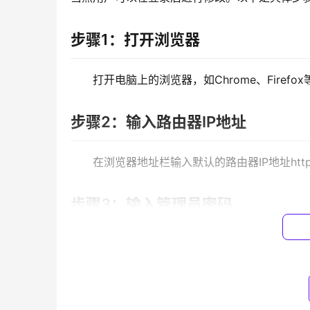
步骤1：打开浏览器
打开电脑上的浏览器，如Chrome、Firefox
步骤2：输入路由器IP地址
在浏览器地址栏输入默认的路由器IP地址http://1
步骤3：输入管理员密码
在弹出的登录页面中，输入默认的管理员密码
步骤4：设置路由器