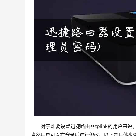
对于想要设置迅捷路由器tplink的用户来
当然用户可以在登录后进行修改。以下是具体步