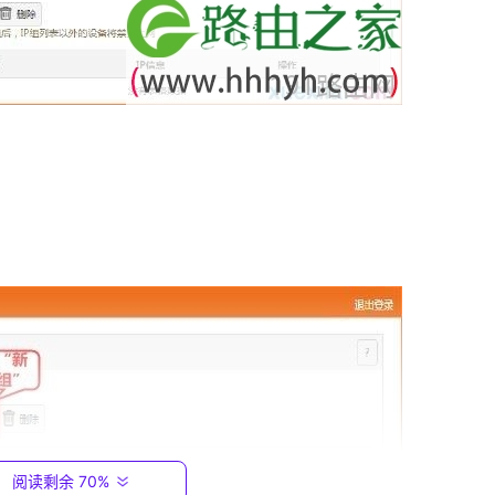
阅读剩余 70%