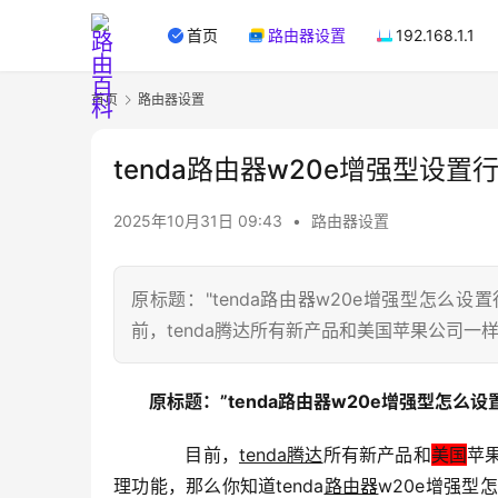
首页
路由器设置
192.168.1.1
首页
路由器设置
tenda路由器w20e增强型设置
2025年10月31日 09:43
•
路由器设置
原标题："tenda路由器w20e增强型怎么
前，tenda腾达所有新产品和美国苹果公司一
原标题：”tenda路由器w20e增强型怎么
　　目前，
tenda
腾达
所有新产品和
美国
苹
理功能，那么你知道tenda
路由器
w20e增强型