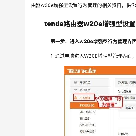
由器w20e增强型设置行为管理的相关资料，供
tenda路由器w20e增强型设
第一步、进入w20e增强型行为管理界
1. 通过
电脑
进入W20E增强型管理界面，