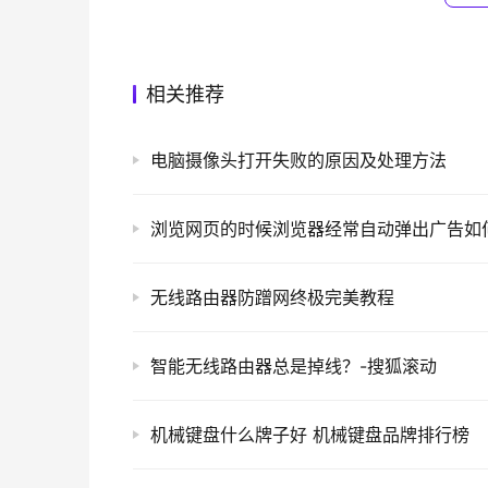
相关推荐
电脑摄像头打开失败的原因及处理方法
浏览网页的时候浏览器经常自动弹出广告如
无线路由器防蹭网终极完美教程
智能无线路由器总是掉线？-搜狐滚动
机械键盘什么牌子好 机械键盘品牌排行榜