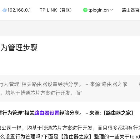
192.168.0.1
TP-LINK（普联）
tplogin.cn
路由器百
行为管理步骤
设置行为管理"相关路由器设置经验分享。 – 来源:路由器之家 
样，均基于博通芯片方案进行开发，而”
设置行为管理”相关
路由器设置
经验分享。 – 来源:【路由器之家】
果公司一样，均基于博通芯片方案进行开发，而且很多都拥有行
怎么设置行为管理吗?下面是【路由器之家】整理的一些关于tend