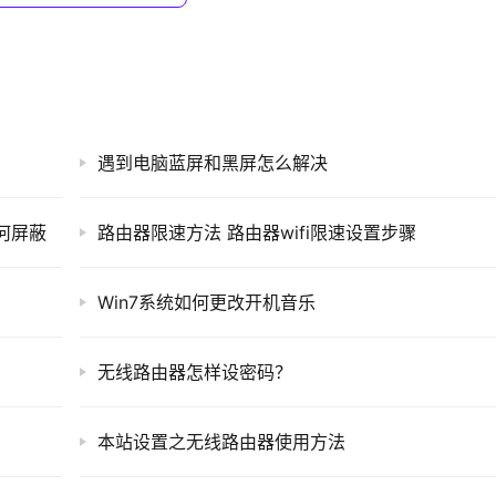
遇到电脑蓝屏和黑屏怎么解决
何屏蔽
路由器限速方法 路由器wifi限速设置步骤
Win7系统如何更改开机音乐
无线路由器怎样设密码？
本站设置之无线路由器使用方法