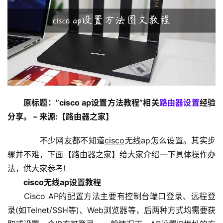
1
9
2
.
1
6
原标题：”cisco ap设置方法教程”相关
路由器设置
经验
8
分享。 – 来源:【路由器之家】
.
1
　　不少网友都不知道
cisco
无线ap怎么设置。其实步
.
1
骤并不难，下面【路由器之家】给大家介绍一下具
体操
作
办
法
，供大家参考!
cisco无线ap设置教程
1
　　Cisco AP的配置方法主要有控制台端口登录、远程登
9
录(如Telnet/SSH等)、Web浏览器等，后两种方式均需要获
2