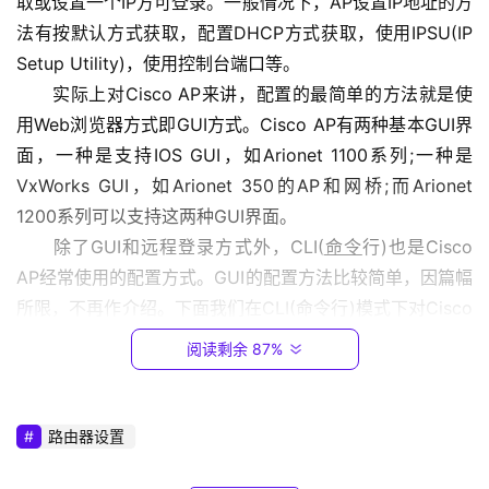
取或设置一个IP方可登录。一般情况下，AP设置IP地址的方
.
法有按默认方式获取，配置DHCP方式获取，使用IPSU(IP 
1
Setup Utility)，使用控制台端口等。
6
8
　　实际上对Cisco AP来讲，配置的最简单的方法就是使
.
用Web浏览器方式即GUI方式。Cisco AP有两种基本GUI界
0
面，一种是支持IOS GUI，如Arionet 1100系列;一种是
.
VxWorks GUI，如Arionet 350的AP和网桥;而Arionet 
1
1200系列可以支持这两种GUI界面。
　　除了GUI和远程登录方式外，CLI(
命令
行)也是Cisco 
T
AP经常使用的配置方式。GUI的配置方法比较简单，因篇幅
P
-
所限，不再作介绍。下面我们在CLI(命令行)模式下对Cisco 
L
AP进行配置。
阅读剩余 87%
I
　　Cisco AP的IOS的CLI(命令行)的配置模式有：用户模
N
式、特权模式、全局模式、接口模式、线路模式等等，它的
K
命令提示符、基本配置命令与基于Cisco IOS系统的
路由器
路由器设置
（
和交换机CLI的模式也基本相同，如果您对各种模式还不熟
普