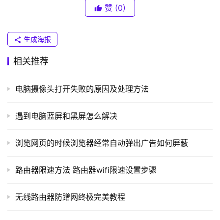
联
悉，请您参照路由器和交换机的基本模式配置章节。
赞
(0)
）
　　1、配置主机名
生成海报
t
相关推荐
p
　　注意：hostname name命令中的name名称必须符合
l
ARPANET主机名的规则，最多为63个字符，并且必须以一
o
电脑摄像头打开失败的原因及处理方法
个字母开头，结尾必须是一个字母或数字，中间只能是字
g
母、数字或连接符。
i
遇到电脑蓝屏和黑屏怎么解决
　　2、配置IP地址
n
.
　　为了实现对设备的远程管理，我们通常需要对设备配置
浏览网页的时候浏览器经常自动弹出广告如何屏蔽
c
管理地址，对于AP来说，我们可以通过配置AP的BVI地址
n
来实现。
路由器限速方法 路由器wifi限速设置步骤
　　BVI即网桥虚拟接口，它是由AP自动创建的，当AP连
路
接到有线网络时，AP使用BVI将所有接口都聚合到一个IP地
由
无线路由器防蹭网终极完美教程
址下，然后通过AP的以太网口和无线端口并使用该BVI的地
器
址对AP进行管理。
百