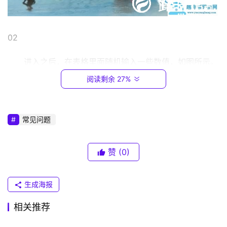
1
6
8
.
02                                                                                  
0
.
进入之后，在表格里面随机输入一些数值，如图所示。
1
阅读剩余 27%
T
P
常见问题
-
L
I
赞
(0)
N
K
生成海报
（
普
相关推荐
联
）