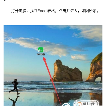
1
打开电脑，找到Excel表格，点击并进入，如图所示。
9
2
.
1
6
8
.
1
.
1
1
9
2
.