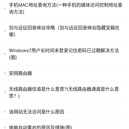
手机MAC地址查询方法(一种手机的媒体访问控制地址查
询方法)
t
p
剑与远征回音峡谷攻略（剑与远征回音峡谷隐藏宝箱在
l
哪）
o
03                                                                                  
g
Windows7用户长时间未登录记住密码已过期解决方法
i
(图)
选中输入的数值，右击鼠标，点击图示位置的选项。
n
.
安网路由器
c
n
无线路由器信道是什么意思?(无线路由器通道是什么意
思？)
路
由
该网站无法访问是什么原因
器
百
科
电脑自动重启的原因及措施(图)