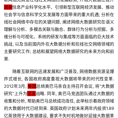
国家
信息产业科学化水平、引领新型互联网经济发展、推动
1
社会学与信息科学交叉发展等方面带来的重大机遇; 分析在
9
线社会网络中存在的关键问题, 阐述网络大数据研究在语义
2
理解与分析、多模态关联与融合、群体行为分析与挖掘、多
.
维分析与可视化、系统的研发与集成等方面面临的巨大技术
1
挑战, 以及当前国内外在大数据分析和在线社交网络领域的
6
8
主要研究工作; 总结和展望网络大数据研究的未来方向和前
.
景.
1
.
随着互联网的迅速发展和广泛普及, 网络数据资源呈爆
1
炸式增长, 各国政府高度重视大数据将带来的时代性变革. 
2012年3月, 
美国
总统奥巴马亲自主持召开会议, 将“大数据
研究”上升为
国家
战略. 同年, 奥巴马竞选团队通过大数据的
1
收集和分析, 帮助奥巴马总统成功连任, 此举标示着政府领域
9
的大数据时代已经到来. 英国政府计划未来两年内投资1.89
2
亿英镑用于大数据建设, 要求不失时机地做好迎接大数据革
.