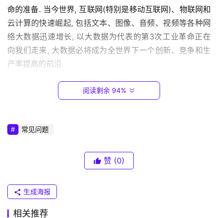
1
命的准备. 当今世界, 互联网(特别是移动互联网)、物联网和
6
云计算的快速崛起, 包括文本、图像、音频、视频等各种网
8
络大数据迅速增长, 以大数据为代表的第3次工业革命正在
.
向我们走来, 大数据必将成为全世界下一个创新、竞争和生
0
产率提高的前沿.
.
1
另一方面, 在线社交网络取得飞速发展, 众多社交网站如
阅读剩余 94%
脸谱(Facebook)、推特(Twitter)以及国内的新浪微博、人
T
人网、腾讯网等迅速崛起. 2004年成立的Facebook公司已
P
-
经有超过13亿的注册用户, 相当于世界人口数第二多的“
国
常见问题
L
家
”; 2006年发布的Twitter也有超过6亿的注册用户; 国内的
I
腾讯公司则拥有超过8亿活跃用户; 而新浪最新公布的数据
赞
(0)
N
表明新浪微博的注册用户数已经超过5.6亿. 表1列出了国际
K
流行在线社交网站以及国内对应网站用户数的统计情况.
（
生成海报
普
据报道, 在
美国
, 16%用户的上网停留在Facebook上, 
联
相关推荐