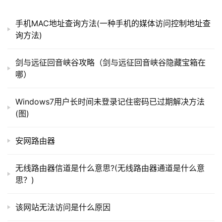
这一数字超过了人们使用传统搜索引擎(如谷歌)的10%. 毫
）
无疑问, 在线社交网络已经成为连接物理社交世界和虚拟网
手机MAC地址查询方法(一种手机的媒体访问控制地址查
络空间的桥梁. 网络用户和信息的交互以及用户之间的交互
询方法)
t
在社交网络上留下了各种“足迹”, 直接促成了网络大数据时
p
代的到来. 在线社交网络存储了大量用户资料、用户之间的
剑与远征回音峡谷攻略（剑与远征回音峡谷隐藏宝箱在
l
社交关系以及用户之间的交互, 这些海量社交数据有着巨大
哪）
o
的研究价值, 同时也在广告、推荐系统等方面具有广阔的应
g
用前景.
Windows7用户长时间未登录记住密码已过期解决方法
i
(图)
n
社交网络为用户提供了一个交互和传播信息的平台, 同
.
时为大规模社交网络的研究提供了数据基础. 现有的社交网
c
安网路由器
n
络研究包括网络结构拓扑分析(如ER模型[1]、small-world
模型[2]、Barabási-Albert模型[3]等)、网络演化分析(如网
无线路由器信道是什么意思?(无线路由器通道是什么意
路
络微观演化[4]), 社交关系和影响分析(如链接预测[5]、影响
思？)
由
力分析[6~9]、社交纽带关系推断[10])以及用户行为预测
器
[11,12]等.
该网站无法访问是什么原因
百