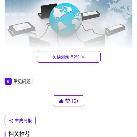
1
6
8
.
0
.
1
阅读剩余 82%
T
P
-
常见问题
L
进入科技时代之后，一切就发生了改变，我们有了先进
I
的通信技术。科技时代也可以称之为网络时代，信息时代，
赞
(0)
N
人与人之间，地域与地域之间都通过网络连接起来，让人与
K
人的交流变得没有阻碍，即使相隔地球的两端，也可以做到
（
生成海报
及时通讯。
普
联
相关推荐