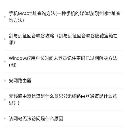
而网络的快速发展，更是让地球变成了地球村，世界各
）
地发生的各种
事件
越来越无法保密，只要某个地方一发生了
手机MAC地址查询方法(一种手机的媒体访问控制地址查
一件大
事件
，那么很快就可以传递网络，让大量的人们了解
询方法)
t
到。古时候有“秀才不出门，能知天下闻”的说法，其实这是
p
一个夸张的比喻，古人要了解世界，那是必然要出门的，读
剑与远征回音峡谷攻略（剑与远征回音峡谷隐藏宝箱在
l
万卷书不如行万里路。
哪）
o
g
可是到了科技时代之后，随着信息技术的飞速发展，那
Windows7用户长时间未登录记住密码已过期解决方法
i
真的是做到了不出门就可以了解天下各种
事件
。信息的飞速
(图)
n
发展带动了网络的发展，让网络技术从过去的2G时代步入
.
了现在的5G时代，用不了几年6G也将会到来。
c
安网路由器
n
无线路由器信道是什么意思?(无线路由器通道是什么意
路
思？)
由
器
该网站无法访问是什么原因
百