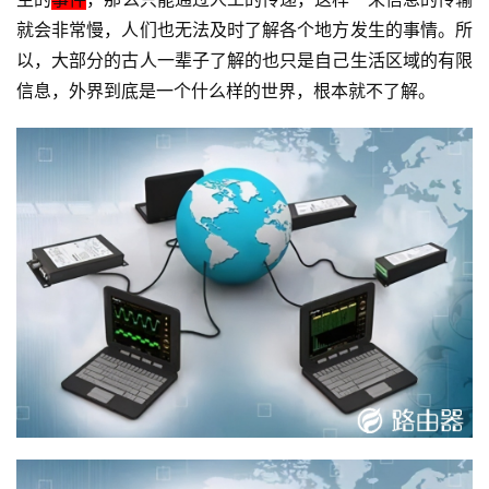
就会非常慢，人们也无法及时了解各个地方发生的事情。所
1
以，大部分的古人一辈子了解的也只是自己生活区域的有限
9
信息，外界到底是一个什么样的世界，根本就不了解。
2
.
1
6
8
.
1
.
1
1
9
2
.