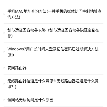
）
　　4、点击“解除亲密付”即可顺利托坑!
手机MAC地址查询方法(一种手机的媒体访问控制地址查
询方法)
t
p
　　推荐阅读：Win7系统下支付宝无法正常打开的解
剑与远征回音峡谷攻略（剑与远征回音峡谷隐藏宝箱在
l
决办法
哪）
o
g
以上就是关于“支付宝亲密付怎么取消(取消支付宝亲密
Windows7用户长时间未登录记住密码已过期解决方法
i
付教程)”希望能帮助到你！
(图)
n
.
c
安网路由器
本文来自投稿，不代表路由百科立场，如若转载，请注明出
n
处：https://www.qh4321.com/180029.html
无线路由器信道是什么意思?(无线路由器通道是什么意
路
思？)
由
器
该网站无法访问是什么原因
百