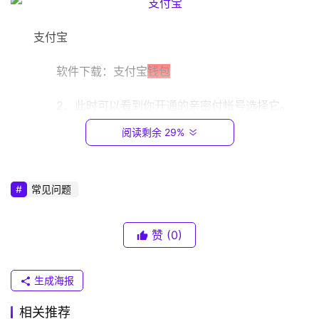
1
6
支付宝
8
.
　　软件下载：支付宝
钱包
0
.
　　2、此时可以看到你开通的亲密付帐号选择它。
1
阅读剩余 29%
T
P
支付宝
-
常见问题
L
　　3、看到右上角的“解除”了吗?不要犹豫果断点击
I
“解除”。
赞
(0)
N
K
（
生成海报
普
支付宝
联
相关推荐