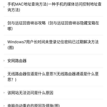
以上就是关于“win10右下角的通知怎么关闭”希望能帮
手机MAC地址查询方法(一种手机的媒体访问控制地址查
助到你！
询方法)
t
p
剑与远征回音峡谷攻略（剑与远征回音峡谷隐藏宝箱在
本文来自投稿，不代表路由百科立场，如若转载，请注明出
l
哪）
处：https://www.qh4321.com/179914.html
o
g
Windows7用户长时间未登录记住密码已过期解决方法
i
(图)
n
.
安网路由器
c
n
无线路由器信道是什么意思?(无线路由器通道是什么意
思？)
路
由
该网站无法访问是什么原因
器
百
科
电脑自动重启的原因及措施(图)