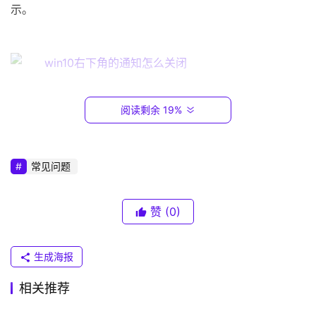
1
示。
6
8
.
0
.
1
04                                                                                  
阅读剩余 19%
进入之后，将图示位置的两个开关关闭即可，如图所
T
示。
P
常见问题
-
L
I
赞
(0)
N
K
特别提示                                            
生成海报
（
普
以上纯属个人编写，请勿转载
抄袭
。
相关推荐
联
）