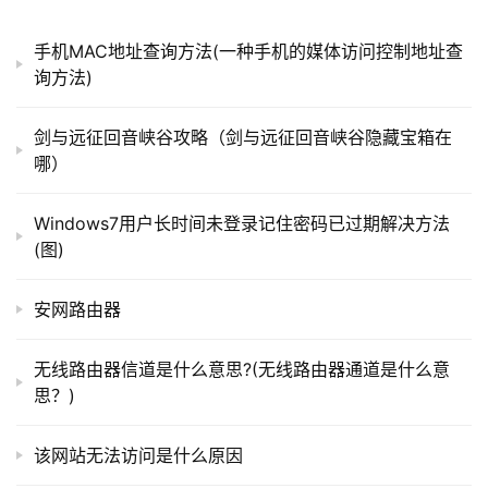
）
以上就是关于“苹果手机最近通话记录怎么不显示了(苹
手机MAC地址查询方法(一种手机的媒体访问控制地址查
果手机最近通话记录不显示了怎么回事)”希望能帮助到你！
询方法)
t
p
剑与远征回音峡谷攻略（剑与远征回音峡谷隐藏宝箱在
l
本文来自投稿，不代表路由百科立场，如若转载，请注明出
哪）
o
处：https://www.qh4321.com/179136.html
g
Windows7用户长时间未登录记住密码已过期解决方法
i
(图)
n
.
c
安网路由器
n
无线路由器信道是什么意思?(无线路由器通道是什么意
路
思？)
由
器
该网站无法访问是什么原因
百