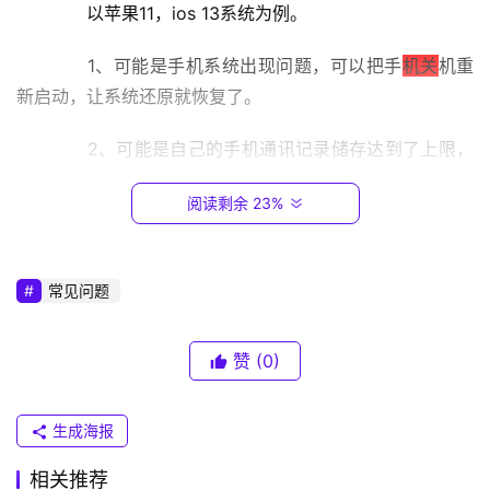
　　以苹果11，ios 13系统为例。
1
6
　　1、可能是手机系统出现问题，可以把手
机关
机重
8
.
新启动，让系统还原就恢复了。
0
.
　　2、可能是自己的手机通讯记录储存达到了上限，
1
可以在手机上找到左下角的“电话图标”点击进入。
阅读剩余 23%
　　3、然后在最近通话界面点击右上角的“编辑”点击
T
P
一下。
-
常见问题
L
　　4、在界面的左上侧找到“清除”，在下方弹出的菜
I
单框中点击“清除所有最近通话”就可以了。
赞
(0)
N
K
（
生成海报
普
　　上述就是关于苹果手机最近通话记录怎么不显示了
联
相关推荐
的内容介绍了，希望能对小伙伴们有所帮助。