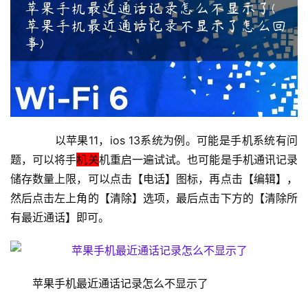
1
9
2
.
1
6
8
　　以苹果11，ios 13系统为例。可能是手机系统有问
.
题，可以将手
机关
机重启一遍试试。也可能是手机通讯记录
1
储存数量上限，可以点击【电话】图标，再点击【编辑】，
.
然后点击左上角的【清除】选项，最后点击下方的【清除所
1
有最近通话】即可。
1
9
苹果手机最近通话记录怎么不显示了
2
.