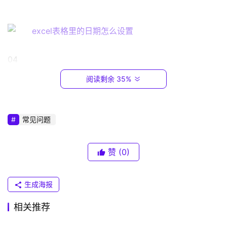
1
6
8
.
0
04                                                                                  
.
1
阅读剩余 35%
进入之后，点击“分列”进入下一页面，如图所示。
T
P
常见问题
-
L
I
05                                                                                  
赞
(0)
N
K
进入之后，选择“分隔符号”，点击“下一步”，如图所
生成海报
（
示。
普
相关推荐
联
）