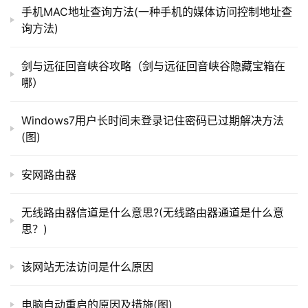
手机MAC地址查询方法(一种手机的媒体访问控制地址查
询方法)
06                                                                                  
t
p
剑与远征回音峡谷攻略（剑与远征回音峡谷隐藏宝箱在
进入之后，选择“日期”，点击“完成”即可，如图所示。
l
哪）
o
g
Windows7用户长时间未登录记住密码已过期解决方法
i
(图)
n
特别提示                                            
.
安网路由器
c
以上纯属个人编写，请勿转载
抄袭
。
n
无线路由器信道是什么意思?(无线路由器通道是什么意
思？)
以上就是关于“excel表格里的日期怎么设置”希望能帮
路
助到你！
由
该网站无法访问是什么原因
器
百
本文来自投稿，不代表路由百科立场，如若转载，请注明出
科
电脑自动重启的原因及措施(图)