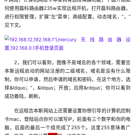
何使用磊科路由器235w实现远程开机。打开磊科路由器，
1
进行权限管理，扩展“左”菜单；高级配置，动态域名，“，”
9
见下文。
2
.
1
6
8
2，我们可以看到，图像不是域名的各个领域，需要吉
.
本斯远程启动的网站注册的二级域名，域名是没有什么限
1
制，你可以申请，然后申请的域名和密码，在这个地方，选
.
1
择&ldquo；”，&ldquo；开放；应用&rdquo；你可以看到
成功着陆，刷新。
在远程吉本斯网站上还需要设置你想引导的计算机控制
1
9
卡mac，登陆站点你可以填写IP，前面有三个数字和你的电
2
脑，后面的最后一个组完成了255个。这里255意味着广
.