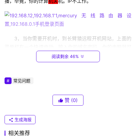
播，毕竟，你的计算
机关
机。IP不工作。
1
6
8
.
0
3，当你需要开机时，到长臂猿远程开机网站，上面的
.
菜单栏有一个快速启动，输入你的域名密码，你的电脑就可
1
以自动启动。
阅读剩余 46%
T
如果你的路由器下面有一台以上的电脑来控制开机，可
P
以直接增加你网站上的背景，不需要添加新的路由器，这个
-
常见问题
L
控件可以控制计算机的WAN端口IP，可以控制计算机网络
I
的局域网端口。所以理论上有2个环节，500台以上的电脑
赞
(0)
N
很容易控制远程启动。
K
（
磊科235w这个功能，效果是非常实用。远程启动电脑
生成海报
普
后，申请苹果茶网络服务，即可控制内部网络电脑远程桌
联
相关推荐
面。