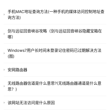
）
手机MAC地址查询方法(一种手机的媒体访问控制地址查
以上就是关于“磊科235w路由器如何设置外部控制计算
询方法)
机，远程启动？”希望能帮助到你！
t
p
剑与远征回音峡谷攻略（剑与远征回音峡谷隐藏宝箱在
l
本文来自投稿，不代表路由百科立场，如若转载，请注明出
哪）
o
处：https://www.qh4321.com/178806.html
g
Windows7用户长时间未登录记住密码已过期解决方法
i
(图)
n
.
c
安网路由器
n
无线路由器信道是什么意思?(无线路由器通道是什么意
路
思？)
由
器
该网站无法访问是什么原因
百