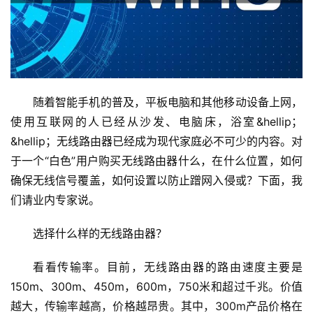
1
9
2
.
1
随着智能手机的普及，平板电脑和其他移动设备上网，
6
使用互联网的人已经从沙发、电脑床，浴室&hellip；
8
.
&hellip；无线路由器已经成为现代家庭必不可少的内容。对
1
于一个“白色”用户购买无线路由器什么，在什么位置，如何
.
确保无线信号覆盖，如何设置以防止蹭网入侵或？下面，我
1
们请业内专家说。
选择什么样的无线路由器？
1
9
看看传输率。目前，无线路由器的路由速度主要是
2
150m、300m、450m，600m，750米和超过千兆。价值
.
越大，传输率越高，价格越昂贵。其中，300m产品价格在