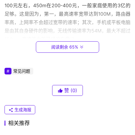
1
100元左右，450m在200-400元，一般家庭使用的3亿的
6
足够。这是因为，第一，最高速率宽带达到100M，路由器
8
.
率高，上网率不会超过宽带的速率；其次，手机或平板电脑
0
是由其自身硬件的影响，无线传输速率为54M，最大不超过
.
150m，高速路由器已经没有意义。
1
阅读剩余 65%
看品牌。一定要选择一个大品牌的产品，因为它真正决
T
定了无线路由器的性能。高品质的芯片品牌产品的选择，性
P
能稳定；一些名牌产品和选择低端芯片，以降低成本，虽然
常见问题
-
有些参数非常高，但性能不稳定。
L
I
赞
(0)
看天线。如果是小户型户型相对较低的户型方正，选择
N
单天线产品；如果是大型户型房型且窄，选择多天线产品，
K
生成海报
适当增加信号强度，在一定方向上调整天线和线路的角度。
（
普
相关推荐
路由器在哪里？
联
）