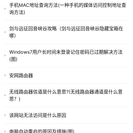
为了使无线信号覆盖家庭的每一个角落，无线路由器的
手机MAC地址查询方法(一种手机的媒体访问控制地址查
询方法)
位置也很重要，除了选择正确的产品。一个大的规则是把它
尽可能靠近主要使用区域附近。
t
p
剑与远征回音峡谷攻略（剑与远征回音峡谷隐藏宝箱在
wifi信号主要是直接传播，遇到障碍物不会通过，如果
l
哪）
o
不通过，就会被阻塞。那么，wifi信号，能穿透什么样的障
g
碍，什么不能呢？
Windows7用户长时间未登录记住密码已过期解决方法
i
(图)
n
首先，金属是坚不可摧的。因此，金属外壳的弱电箱只
.
能放置有线路由器，无线路由器不能放置。条件一定要放，
安网路由器
c
还要买天线外面的产品，把薄弱的盒子钻出来，天线才会露
n
出来。
无线路由器信道是什么意思?(无线路由器通道是什么意
思？)
路
其次，现在房屋的墙体都是钢筋混凝土，特别是高层住
由
宅，钢墙交错成网，形成了电磁屏蔽网，所以承重墙在信号
该网站无法访问是什么原因
器
衰减一半后，一般不能穿透两堵墙。
百
科
电脑自动重启的原因及措施(图)