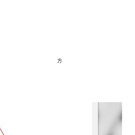
                
                                                                                                
                                          