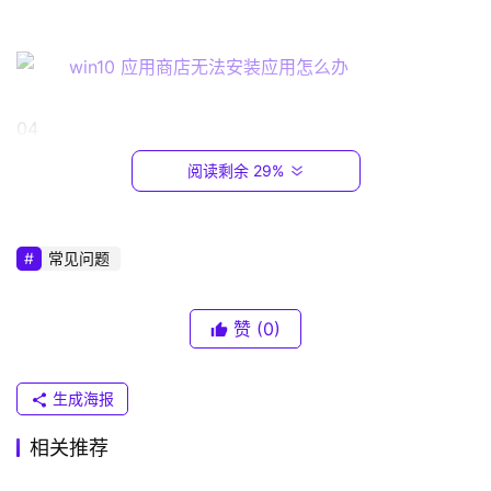
1
6
8
.
0
04                                                                                  
.
1
阅读剩余 29%
打开之后，点击“高级选项”，进入下一页面，如图所
示。
T
P
常见问题
-
L
I
赞
(0)
N
05                                                                                  
K
生成海报
（
进入之后，点击“重置”，将其重置一下即可正常使用，
普
如图所示。
相关推荐
联
）