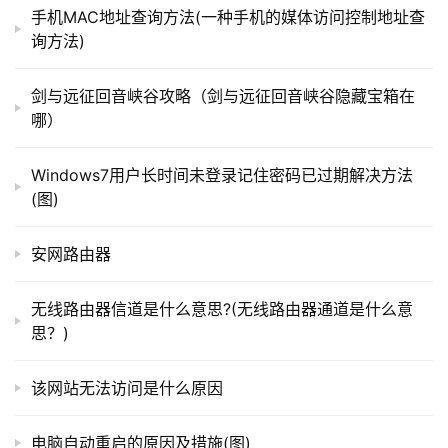
手机MAC地址查询方法(一种手机的媒体访问控制地址查
询方法)
t
特别提示                                            
p
剑与远征回音峡谷攻略（剑与远征回音峡谷隐藏宝箱在
l
哪）
以上纯属个人编写，请勿转载
抄袭
。
o
g
Windows7用户长时间未登录记住密码已过期解决方法
以上就是关于“win10 应用商店无法安装应用怎么办”希
i
(图)
望能帮助到你！
n
.
安网路由器
c
本文来自投稿，不代表路由百科立场，如若转载，请注明出
n
处：https://www.qh4321.com/178185.html
无线路由器信道是什么意思?(无线路由器通道是什么意
思？)
路
由
该网站无法访问是什么原因
器
百
科
电脑自动重启的原因及措施(图)