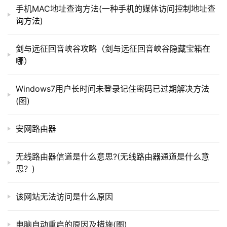
手机MAC地址查询方法(一种手机的媒体访问控制地址查
询方法)
t
4、然后在点击右侧的“筛选当前日志”选项。
p
剑与远征回音峡谷攻略（剑与远征回音峡谷隐藏宝箱在
l
哪）
o
g
Windows7用户长时间未登录记住密码已过期解决方法
i
(图)
5、这时候在页面中将记录时间更改为“任何时间”，并
n
.
勾选下方所有的
事件
级别。
安网路由器
c
n
无线路由器信道是什么意思?(无线路由器通道是什么意
思？)
路
由
6、然后在将
事件
来源更改为“winlogon”。
该网站无法访问是什么原因
器
百
科
电脑自动重启的原因及措施(图)