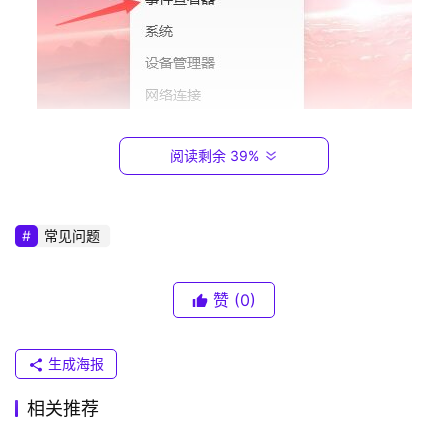
1
6
8
.
0
.
1
阅读剩余 39%
3、然后继续在其中找到“Windows日志”下的“系统”选
项进行打开。
T
P
常见问题
-
L
I
赞
(0)
N
K
生成海报
（
普
相关推荐
联
）