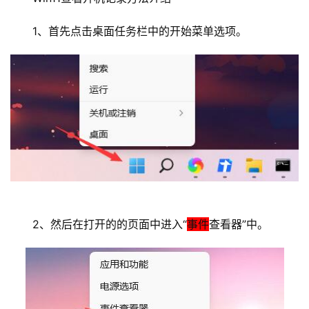
1
1、首先点击桌面任务栏中的开始菜单选项。
9
2
.
1
6
8
.
1
.
1
2、然后在打开的的页面中进入“
事件
查看器”中。
1
9
2
.