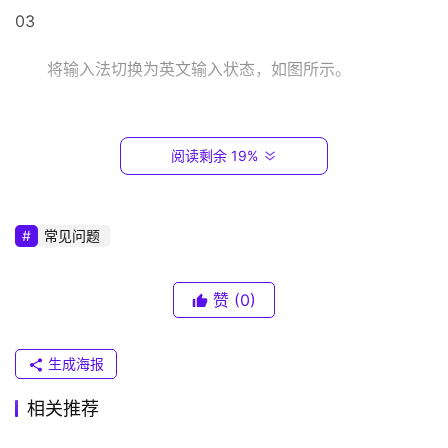
1
03                                                                                  
6
8
将输入法切换为英文输入状态，如图所示。
.
0
.
1
阅读剩余 19%
T
04                                                                                  
P
常见问题
-
点击图示位置即可将反斜杠输入进去，如图所示。
L
I
赞
(0)
N
K
生成海报
（
特别提示                                            
普
相关推荐
联
以上纯属个人编写，请勿转载
抄袭
。
）