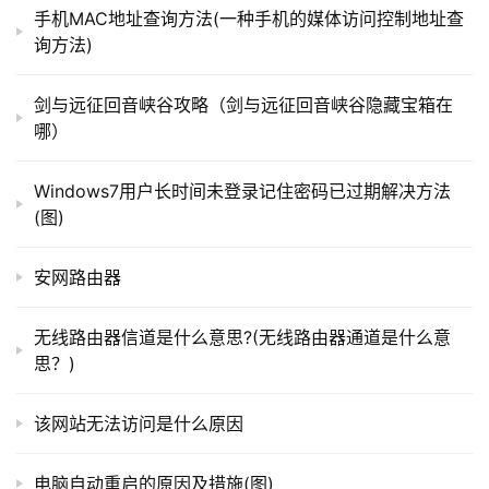
手机MAC地址查询方法(一种手机的媒体访问控制地址查
以上就是关于“如何输入正斜杠和反斜杠”希望能帮助到
询方法)
你！
t
p
剑与远征回音峡谷攻略（剑与远征回音峡谷隐藏宝箱在
l
哪）
本文来自投稿，不代表路由百科立场，如若转载，请注明出
o
处：https://www.qh4321.com/177224.html
g
Windows7用户长时间未登录记住密码已过期解决方法
i
(图)
n
.
安网路由器
c
n
无线路由器信道是什么意思?(无线路由器通道是什么意
思？)
路
由
该网站无法访问是什么原因
器
百
科
电脑自动重启的原因及措施(图)