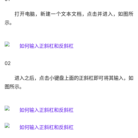
1
打开电脑，新建一个文本文档，点击并进入，如图所
9
示。
2
.
1
6
8
.
02                                                                                  
1
.
进入之后，点击小键盘上面的正斜杠即可将其输入，如
1
图所示。
1
9
2
.