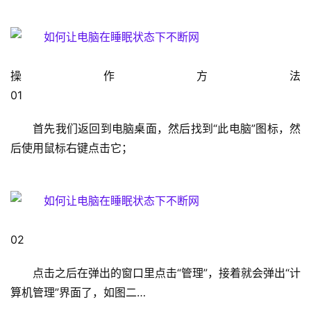
1
9
2
.
操作方法                                                                                                                                                                            
1
01                                                                                  
6
8
首先我们返回到电脑桌面，然后找到“此电脑”图标，然
.
后使用鼠标右键点击它；
1
.
1
02                                                                                  
1
9
点击之后在弹出的窗口里点击“管理”，接着就会弹出“计
2
算机管理”界面了，如图二…
.