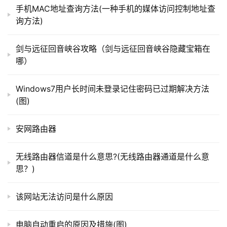
手机MAC地址查询方法(一种手机的媒体访问控制地址查
双击网络适配器以后，从列表的最上方找到网卡那一
询方法)
项，如图一，选择此项以后再次点击鼠标右键选择“属性”；
t
p
剑与远征回音峡谷攻略（剑与远征回音峡谷隐藏宝箱在
l
哪）
o
g
Windows7用户长时间未登录记住密码已过期解决方法
i
(图)
n
.
05                                                                                  
安网路由器
c
n
然后就跳转到了网卡属性窗口，在该窗口我们点击最右
无线路由器信道是什么意思?(无线路由器通道是什么意
侧的“电源管理”，然后将下方的“允许计算
机关
闭此设备以节
思？)
路
约电源”这一项取消勾选即可，如图所示…
由
该网站无法访问是什么原因
器
百
科
电脑自动重启的原因及措施(图)