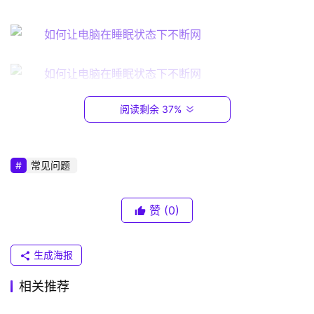
1
6
8
.
0
.
1
阅读剩余 37%
03                                                                                  
T
在该页面的最左侧，我们点击“设备管理器”这一项，然
P
后在右侧窗口里找到“网络适配器”；
常见问题
-
L
I
赞
(0)
N
K
生成海报
（
普
相关推荐
联
04                                                                                  
）