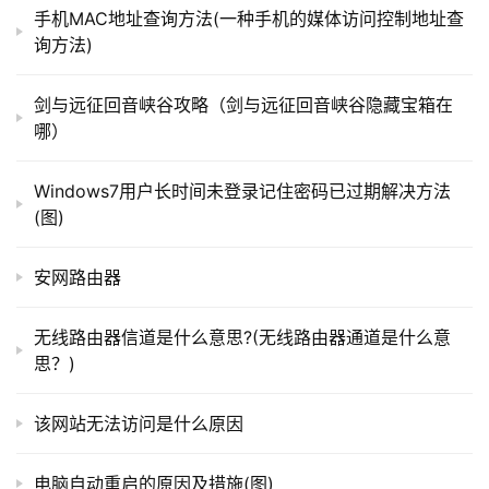
你！
手机MAC地址查询方法(一种手机的媒体访问控制地址查
询方法)
t
本文来自投稿，不代表路由百科立场，如若转载，请注明出
p
剑与远征回音峡谷攻略（剑与远征回音峡谷隐藏宝箱在
处：https://www.qh4321.com/177046.html
l
哪）
o
g
Windows7用户长时间未登录记住密码已过期解决方法
i
(图)
n
.
安网路由器
c
n
无线路由器信道是什么意思?(无线路由器通道是什么意
思？)
路
由
该网站无法访问是什么原因
器
百
科
电脑自动重启的原因及措施(图)