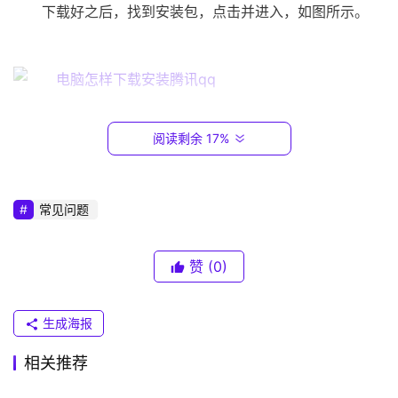
1
下载好之后，找到安装包，点击并进入，如图所示。
6
8
.
0
.
1
04                                                                                  
阅读剩余 17%
进入之后，点击“立即安装”即可完成安装，如图所示。
T
P
常见问题
-
L
I
赞
(0)
N
特别提示                                            
K
生成海报
（
以上纯属个人编写，请勿转载
抄袭
。
普
相关推荐
联
以上就是关于“电脑怎样下载安装腾讯qq”希望能帮助到
）