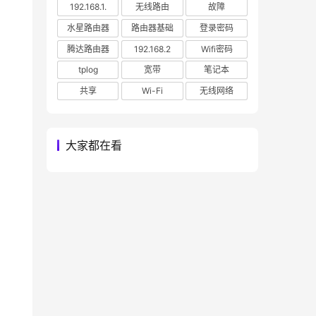
192.168.1.
无线路由
故障
水星路由器
路由器基础
登录密码
腾达路由器
192.168.2
Wifi密码
tplog
宽带
笔记本
共享
Wi-Fi
无线网络
大家都在看
不是
！注
S，