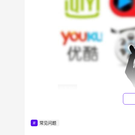
DNS在平时上网中扮演重要角色，如果不注
常见问题
自己想要的网站、劫持等一系列问题。针对DN
意：本测试仅通过奇云测对服务器进行综合测试，