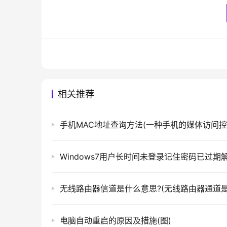
只有在特别需要的情况下再使用公共DNS。
1.Public DNS+：★★★★★（推荐）
Public DNS+是DNSPod推出的公共域名解
的8.8.8.8和114dns的114.114.114.
授权解析服务）。
相关推荐
Public DNS+凭借DNSPod多年的
快速、准确、稳定的递归解析服务，且我们不会
DNS 服务器 IP 地址：
首选：119.29.29.29
备选：182.254.116.116
电脑自动重启的原因及措施(图)
作者点评：Public DNS+全国测试数据