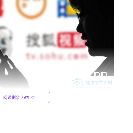
阅读剩余 79%
意DNS的话，可能会导致网速慢、弹窗广告、网址打不开、打开
S的问题，今天我们就来总结一下，看看哪个DNS服务器最好用
具体使用情况请以用户本地为主。建议使用ISP默认分配的DN