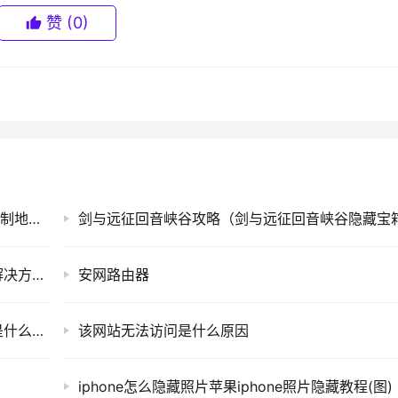
赞
(0)
析服务，服务IP为119.29.29.29，类似于其他公共DNS（如Goo
114），可以为全网用户提供域名的公共递归解析服务（区别于DNSPod原有
域名解析服务经验开发，并依托于腾讯强大的资源优势，旨在为用户提供
手机MAC地址查询方法(一种手机的媒体访问控制地址查询方法)
对任何域名进行
恶意
劫持。
Windows7用户长时间未登录记住密码已过期解决方法(图)
安网路由器
无线路由器信道是什么意思?(无线路由器通道是什么意思？)
该网站无法访问是什么原因
iphone怎么隐藏照片苹果iphone照片隐藏教程(图)
都很优秀，国内的请优先选择