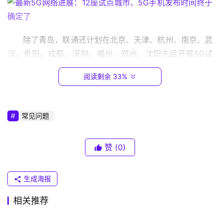
1
6
8
.
除了青岛，联通还计划在北京、天津、杭州、南京、武
0
汉、贵阳、成都、深圳、福州、郑州、沈阳先后开展5G试
.
点工作。你所在的城市上榜了吗？
1
阅读剩余 33%
华为5G手机明年下半年推出
T
P
4月17日，在华为全球分析师大会上，华为宣布将在
常见问题
-
2019年下半年推出5G手机。而首款5G手机，外媒消息称华
L
为Mate 30最有可能。
I
赞
(0)
N
K
生成海报
（
普
相关推荐
联
）