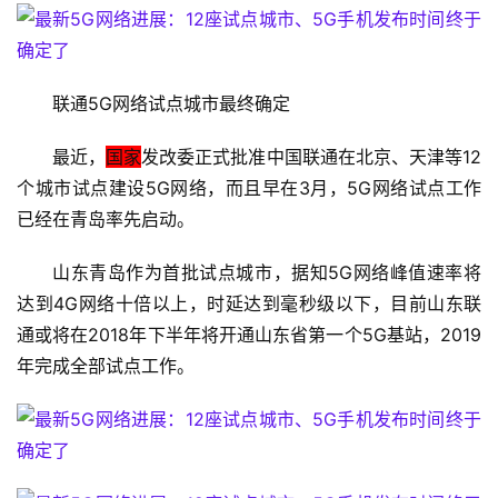
1
9
2
联通5G网络试点城市最终确定
.
1
最近，
国家
发改委正式批准中国联通在北京、天津等12
6
个城市试点建设5G网络，而且早在3月，5G网络试点工作
8
已经在青岛率先启动。
.
1
山东青岛作为首批试点城市，据知5G网络峰值速率将
.
达到4G网络十倍以上，时延达到毫秒级以下，目前山东联
1
通或将在2018年下半年将开通山东省第一个5G基站，2019
年完成全部试点工作。
1
9
2
.