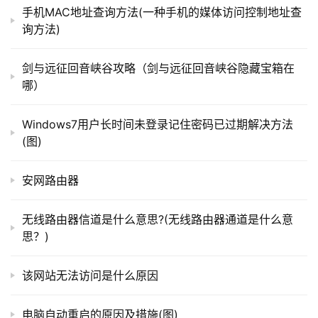
手机MAC地址查询方法(一种手机的媒体访问控制地址查
询方法)
其实，5G网络概念提出以来，一直是大家关注的焦
点，因为5G带来的变革确实让人叹为观止。
t
p
剑与远征回音峡谷攻略（剑与远征回音峡谷隐藏宝箱在
首先，高达1.25GB每秒的下载速度，一秒钟下一部高
l
哪）
o
清电影不再是梦！其次，能促进VR虚拟游戏、无人驾驶，
g
当然还有我们关心的网速、网络掉线问题也会得到更好的优
Windows7用户长时间未登录记住密码已过期解决方法
i
(图)
化提升，所以5G网络成为我们关注的焦点，实属必然。
n
.
安网路由器
c
n
无线路由器信道是什么意思?(无线路由器通道是什么意
思？)
路
由
该网站无法访问是什么原因
器
对于越来越近的5G网络时代，你怎么看待？
百
科
电脑自动重启的原因及措施(图)