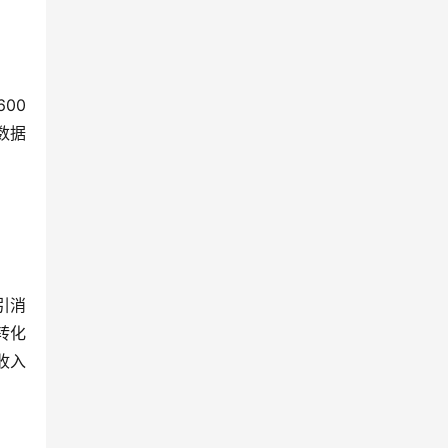
00
数据
引消
转化
收入