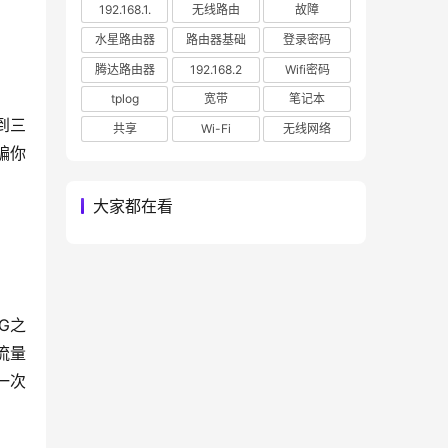
192.168.1.
无线路由
故障
水星路由器
路由器基础
登录密码
腾达路由器
192.168.2
Wifi密码
tplog
宽带
笔记本
到三
共享
Wi-Fi
无线网络
骗你
大家都在看
G之
流量
一次