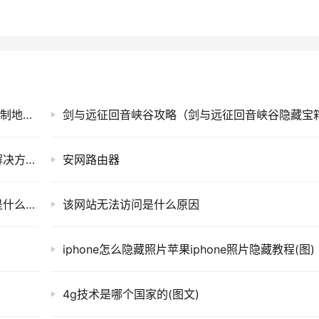
手机MAC地址查询方法(一种手机的媒体访问控制地址查询方法)
Windows7用户长时间未登录记住密码已过期解决方法(图)
安网路由器
无线路由器信道是什么意思?(无线路由器通道是什么意思？)
该网站无法访问是什么原因
iphone怎么隐藏照片苹果iphone照片隐藏教程(图)
4g技术是哪个国家的(图文)