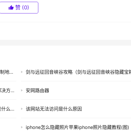
赞
(0)
，
美国
微软公司宣布将于10月开始在北美试上线云游戏。
歌展开直接竞争，三个月前，谷歌召开了一场盛大的发布会，高调
目前，全球各大游戏巨头都倒戈谷歌了，据说谷歌Stadia平台
手机MAC地址查询方法(一种手机的媒体访问控制地址查询方法)
下国内还有云游戏可玩吗？
Windows7用户长时间未登录记住密码已过期解决方法(图)
安网路由器
戏平台“START”已经正式开启预约内测，不少游戏玩家开始再
放了广州和上海两个测试城市，相信后面开通城市会越来越多的
无线路由器信道是什么意思?(无线路由器通道是什么意思？)
该网站无法访问是什么原因
iphone怎么隐藏照片苹果iphone照片隐藏教程(图)