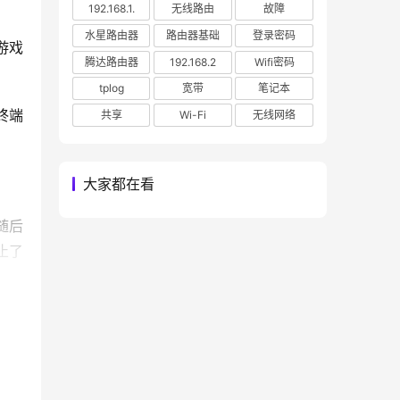
192.168.1.
无线路由
故障
水星路由器
路由器基础
登录密码
游戏
腾达路由器
192.168.2
Wifi密码
tplog
宽带
笔记本
终端
共享
Wi-Fi
无线网络
大家都在看
随后
止了
游戏