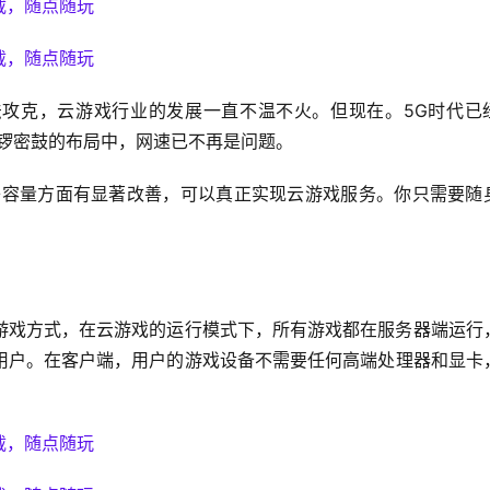
攻克，云游戏行业的发展一直不温不火。但现在。5G时代已
锣密鼓的布局中，网速已不再是问题。
络容量方面有显著改善，可以真正实现云游戏服务。你只需要随
游戏方式，在云游戏的运行模式下，所有游戏都在服务器端运行
用户。在客户端，用户的游戏设备不需要任何高端处理器和显卡