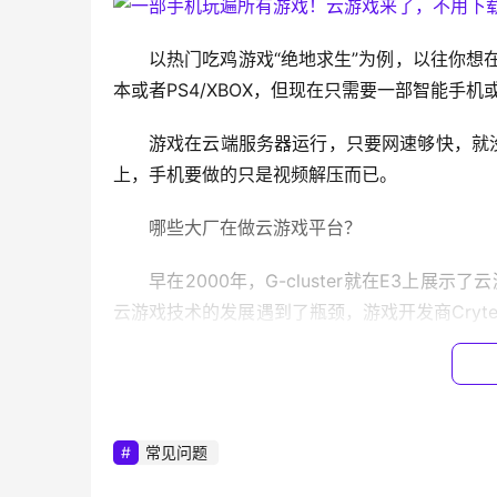
以热门吃鸡游戏“绝地求生”为例，以往你想在
本或者PS4/XBOX，但现在只需要一部智能手
游戏在云端服务器运行，只要网速够快，就
上，手机要做的只是视频解压而已。
哪些大厂在做云游戏平台？
早在2000年，G-cluster就在E3上展
云游戏技术的发展遇到了瓶颈，游戏开发商Crytek
开发。
但自从5G网络开始布局以来，云游戏也看
领域耕耘多年的微软、索尼、腾讯，也有硅谷巨
常见问题