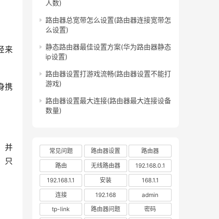
人数)
路由器总宽带怎么设置(路由器连接宽带怎
么设置)
静态路由器最佳设置方案(华为路由器静态
经来
ip设置)
路由器设置打游戏流畅(路由器设置不能打
游戏)
身携
路由器设置最大连接(路由器最大连接设备
数量)
，并
常见问题
路由器设置
路由器
，只
路由
无线路由器
192.168.0.1
192.168.1.1
安装
168.1.1
连接
192.168
admin
tp-link
路由器问题
密码