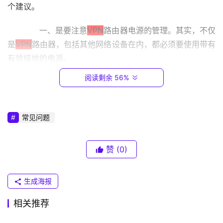
1
个建议。
6
8
　　一、是要注意
VPN
路由器电源的管理。其实，不仅
.
是
VPN
路由器，包括其他网络设备在内，都必须要使用带有
0
有效接地的电源。
.
1
阅读剩余 56%
　　如笔者所使用的
VPN
路由器等网络设备电源，就有
效接地。这个有效接地的标准，就是与地面的电压为零。这
T
主要是因为
VPN
路由器等网络设备内部的零件都非常的脆
P
常见问题
-
弱。
L
I
　　在打雷等恶劣天气下，若没有有效的接地，则很可
赞
(0)
N
能因为电压的问题把
VPN
路由器内部零件烧坏，从而给企业
K
带来不必要的损失。
生成海报
（
普
　　二、是需要注意防尘，
VPN
路由器设备由于通风散
相关推荐
联
热的需要，通常情况下并不是密封的。
）