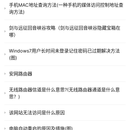
手机MAC地址查询方法(一种手机的媒体访问控制地址查
　　此时，若灰尘比较多的情况下，往往在
VPN
路由器
询方法)
内部的cpu分散、电源分散以及其他零部件上会覆盖厚厚的
t
一层灰尘。这会大大的影响
VPN
路由器等网络设备的散热
p
剑与远征回音峡谷攻略（剑与远征回音峡谷隐藏宝箱在
性。稍有不慎，零部件就会因为散热不良而烧毁，
VPN
路由
l
哪）
器等网络设备部署在一个独立的空间中，并且管理人员进出
o
g
的话，都必须戴鞋套，以保障空间中的灰尘足够的少。
Windows7用户长时间未登录记住密码已过期解决方法
i
(图)
n
　　同时，要定期的对
VPN
路由器等内部的灰尘进行清
.
理，基本上是一年清理一次。其实看起来很干净，但是空气
安网路由器
c
中毕竟有比较多的灰尘。一年一次的打扫，仍然会堆积不少
n
的灰尘。所以，定期进行灰尘清理还是蛮有必要的。能够有
无线路由器信道是什么意思?(无线路由器通道是什么意
效的延长
VPN
路由器的使用寿命。
思？)
路
由
　　三、是布线等要比较有序，在
VPN
路由器、交换机
该网站无法访问是什么原因
器
等布线时，最好采用布线架。笔者在给一些企业进行网络维
百
护时，发现一些企业的
VPN
路由器、交换机端口很容易坏。
科
电脑自动重启的原因及措施(图)