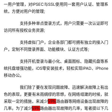
一用户管理，对IPSEC与SSL使用同一套用户认证、管理系
1
统，方便对用户的管理;
9
2
　　支持多种单点登录方式，用户只需要一次认证即可
.
访问所有授权业务资源;
1
6
　　支持虚拟门户，企业各部门都可拥有独立的接入门
8
户，定制不同登录界面、功能模块、认证方式等;
.
1
　　支持开机登录与最小化、桌面图标、隐藏托盘等系
.
统托盘增强功能，iOS零安装技术，轻松实现iPAD、iPhone
1
移动办公。
　　我们除了要在发现问题故障、迅速解决故障上有出
1
9
色的表现，更要有未雨绸缪的思想，在网络组建的时候，就
2
采取一定的措施，来减少
VPN
路由器等网络设备出现故障的
.
几率。为了减少
VPN
路由器出现故障的几率，笔者提以下几