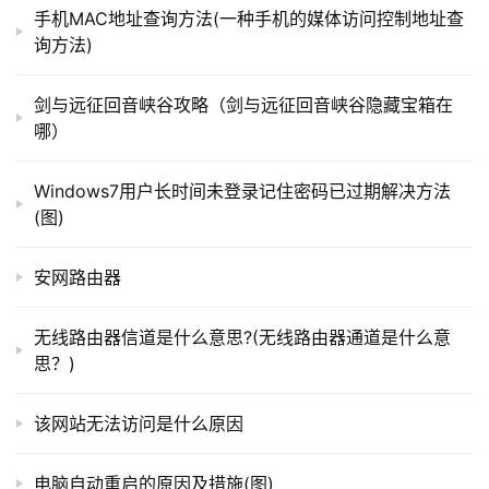
者单位都有自己的局域网，而大部分是没有搭载DNS服务器
手机MAC地址查询方法(一种手机的媒体访问控制地址查
询方法)
的，利用host文件，可以免去输入IP的烦恼，直接输入对应
的服务器名字即可
t
p
剑与远征回音峡谷攻略（剑与远征回音峡谷隐藏宝箱在
l
哪）
o
g
Windows7用户长时间未登录记住密码已过期解决方法
i
(图)
04                                                            
n
.
如何修改host文件呢？以Windows系统为例，
安网路由器
c
C:\Windows\System32\drivers\etc，在这个路径下，有个
n
没有后缀的hosts文件,用记事本就可以打开，示例如下，#
无线路由器信道是什么意思?(无线路由器通道是什么意
思？)
号代表注释信息，前面写网站的IP，后面写域名
路
由
该网站无法访问是什么原因
器
百
科
电脑自动重启的原因及措施(图)