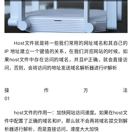
1
9
2
.
1
Host文件就是将一些我们常用的网址域名和其自己的 
6
IP 地址建立一个键值的关系，在我们浏览网站的时候，如
8
.
果host文件中存在访问的域名，并且IP正确，就会直接访
1
问，否则，会将访问的地址发送域名解析器进行IP解析
.
1
操作方法                                                                                        
01                                                            
1
9
host文件的作用一：加快网站访问速度。如果在host文
2
件中配置了正确的域名和IP，那么就不会再将域名提交到解
.
析器进行解析，而是直接访问，速度大大加快