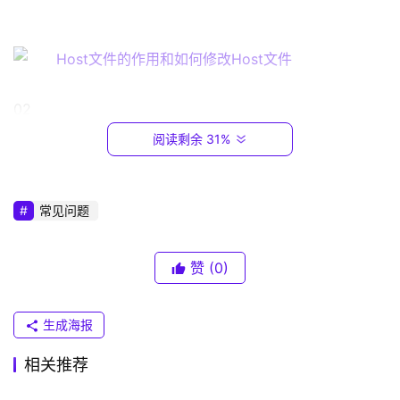
1
6
8
.
0
.
02                                                            
1
阅读剩余 31%
host文件的作用二：保护计算机安全。既然正确的配置
可以加速网页的访问，那如果我们在配置中故意输入正确的
T
P
域名和错误的IP，使映射关系失效，就可以防止
恶意
网站的
常见问题
-
攻击
L
I
赞
(0)
N
K
生成海报
（
03                                                            
普
相关推荐
联
host文件的作用三：方便专网用户。很多的技术公司或
）