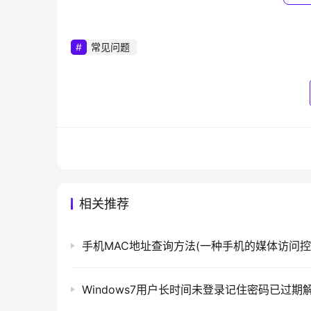
（一）打开双变量相关分析对话框，添加变
常见问题
操作路径：工具栏“分析”——相关——双变
将需要分析的“住房使用面积”和“家庭月收
（二）确定统计量
相关推荐
在变量窗口下，【相关系数】我们这里选择P
本是否能够推论总体，这里选择双侧检验（关于
关】的作用是在显著性水平为0.05和为0.01时