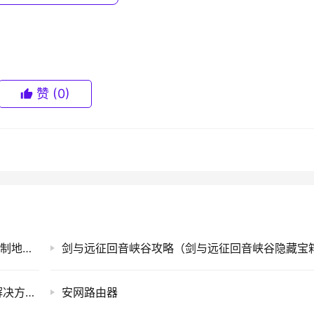
量
量
赞
(0)
入”从左侧的原变量窗口添加到右侧的目标变量窗口。
手机MAC地址查询方法(一种手机的媒体访问控制地址查询方法)
earson，前文已经说明，这里不再赘述；【显著性检验】即检
单侧检验和双侧检验，后面有机会再详细介绍）；【标记显著
Windows7用户长时间未登录记住密码已过期解决方法(图)
安网路由器
以星号进行标记，当显著性水平为0.05时标记一个星号，为0.01时