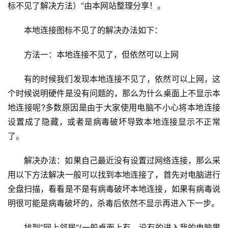
标不见了解决方法）”由本网站整理分享！。 
器
设
本地连接图标不见了的解决办法如下：
置
方法一：本地连接不见了，但依然可以上网
1
有的时候我们发现本地连接不见了，依然可以上网，这
9
个时候说明硬件是没有问题的，那么为什么桌面上不显示本
2
地连接呢?多数原因是由于大家使用电脑不小心将本地连接
.
设置成了隐藏，或者是病毒破坏导致本地连接显示不正常
1
6
了。
8
.
解决办法：如果自己最近没有设置过网络连接，那么采
1
用以下方法解决一般可以找到本地连接了，首先对电脑进行
.
全盘扫描，看看是不是有病毒破坏本地连接，如果有病毒说
1
明很可能是病毒破坏的，杀毒后依然不显示再进入下一步。
找到”网上邻居“(一般桌面上有，没有的进入我的电脑里