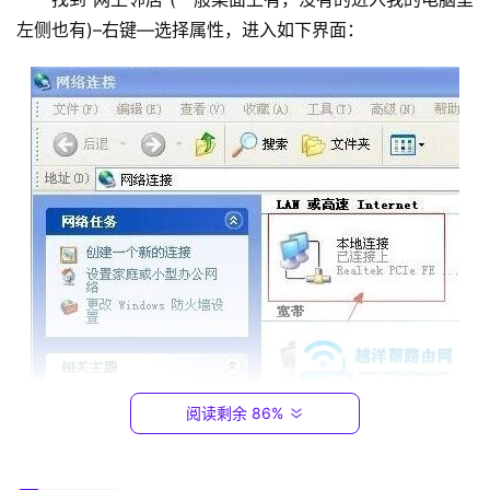
1
左侧也有)–右键—选择属性，进入如下界面：
9
2
.
1
6
8
.
0
.
1
T
P
-
阅读剩余 86%
L
如果在网上邻居的属性里没找到本地连接，那么多数情
I
况是网卡没连接好，或者驱动有问题，当然也可能是网卡出
N
问题了，这些问题将在下面介绍。此时同样的在本地连接上