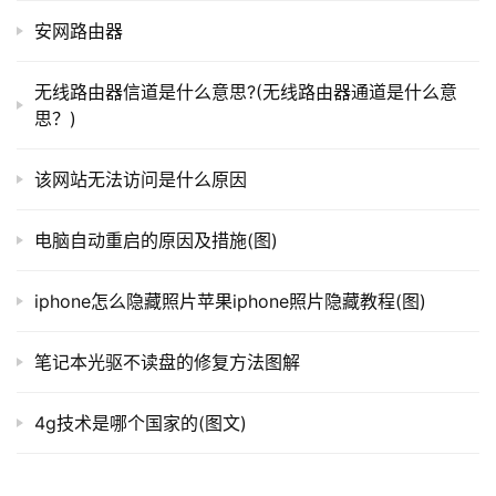
路
只要把以上2个√打上，之后点确定就可以在桌面由下
安网路由器
由
角显示本地连接了。这种情况是最常见的一种本地连接不见
器
了的情况，多数只是设置没设置好。
百
无线路由器信道是什么意思?(无线路由器通道是什么意
科
思？)
方法二：本地连接不见了 不能正常的连接网络 本地连
接受限制或无连接
该网站无法访问是什么原因
常
如果本地连接不见了，并且不能上网，那么首先跟上面
见
一样，找到”网上邻居“(一般桌面上有，没有的进入我的电脑
电脑自动重启的原因及措施(图)
问
里左侧也有)–右键—选择属性，进入如下界面：
题
iphone怎么隐藏照片苹果iphone照片隐藏教程(图)
笔记本光驱不读盘的修复方法图解
4g技术是哪个国家的(图文)