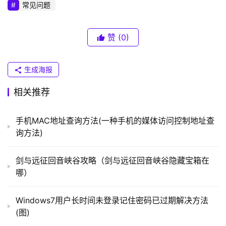
K
常见问题
右键–选择属性–进入如下网络设置界面：
（
普
赞
(0)
联
）
生成海报
t
相关推荐
p
l
手机MAC地址查询方法(一种手机的媒体访问控制地址查
o
询方法)
g
i
剑与远征回音峡谷攻略（剑与远征回音峡谷隐藏宝箱在
n
哪）
.
c
Windows7用户长时间未登录记住密码已过期解决方法
n
(图)