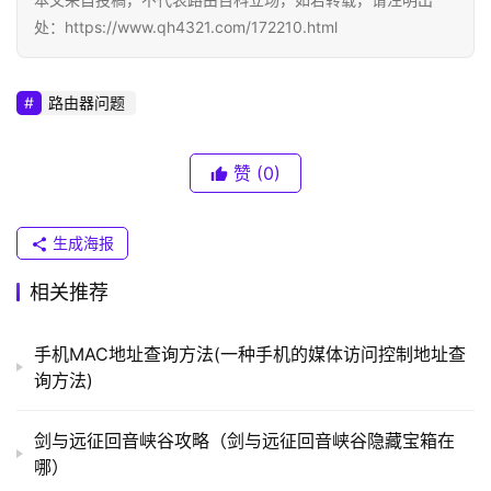
I
N
处：https://www.qh4321.com/172210.html
K
（
路由器问题
普
联
）
赞
(0)
生成海报
t
p
相关推荐
l
o
g
手机MAC地址查询方法(一种手机的媒体访问控制地址查
i
询方法)
n
.
剑与远征回音峡谷攻略（剑与远征回音峡谷隐藏宝箱在
c
哪）
n