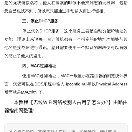
您的无线链接名称，他人在搜索的时候不会找到您的无线网，包括
您自己也找不到，所以您只能通过手动输入而进行链接。
1
　三、停止DHCP服务
9
2
	　　停止您的DHCP服务，这个服务主要是自动分配IP地址的
.
功能，理论上来说每一台计算机都有一个指定的IP地址才能够与其
1
他的链接然后进行通讯。您只需要使用一个默认的网段便可以有效
6
的防止了他人的盗用。
8
四、MAC过滤地址
.
0
	　　使用MAC过滤地址，MAC一般显示在路由器的浏览统计界
.
面，您还可以在DOS系统中输入 ipconfig /all寻找Physical Address 
1
后面就是MAC地址了。
本教程【无线WIFI网络被别人占用了怎么办?】由路由
T
器指南网整理！
P
-
L
本文来自投稿，不代表路由百科立场，如若转载，请注明出