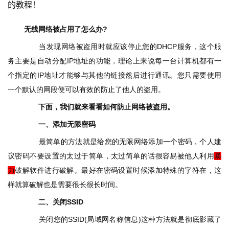
的教程！
路
由
无线网络被占用了怎么办?
器
设
	　　当发现网络被盗用时就应该停止您的DHCP服务，这个服
置
务主要是自动分配IP地址的功能，理论上来说每一台计算机都有一
个指定的IP地址才能够与其他的链接然后进行通讯。您只需要使用
一个默认的网段便可以有效的防止了他人的盗用。
1
9
下面，我们就来看看如何防止网络被盗用。
2
　　一、添加无限密码
.
	　　最简单的方法就是给您的无限网络添加一个密码，个人建
1
6
议密码不要设置的太过于简单，太过简单的话很容易被他人利用
暴
8
力
破解软件进行破解。最好在密码设置时候添加特殊的字符在，这
.
样就算破解也是需要很长很长时间。
1
　二、关闭SSID
.
1
	　　关闭您的SSID(局域网名称信息)这种方法就是彻底影藏了