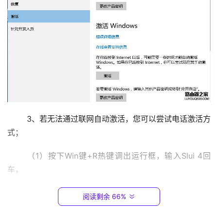
9
2
.
1
6
8
.
0
.
1
	3、若无法通过联网自动激活，您可以尝试电话激活方
式；
T
P
	（1）按下Win键+R热键调出运行框，输入Slui 4回
-
L
车，
I
N
阅读剩余 66%
K
（