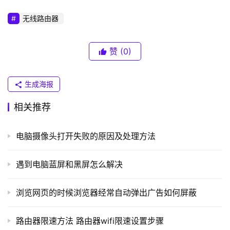
普
无线路由器
联
）
赞
(0)
t
生成海报
p
l
相关推荐
o
	（2）选择你所在的
国家
或地区，
g
电脑摄像头打开失败的原因及处理方法
i
n
.
遇到电脑蓝屏和黑屏怎么解决
c
n
浏览网页的时候浏览器经常自动弹出广告如何屏蔽
路
路由器限速方法 路由器wifi限速设置步骤
由