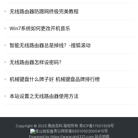
器
无线路由器防蹭网终极完美教程
百
科
Win7系统如何更改开机音乐
	（3）弹出页面通过电话激活Windows后，系统会自
常
智能无线路由器总是掉线？-搜狐滚动
见
动生成9组每组7位的数字。拨打微软激活电话400-830-
问
1832，接通后按1，按5，按1人工接通后将这9组7位的数字
无线路由器怎样设密码？
题
提供给微软客服，在验证后微软客服会提供8组每组6位的
数字。
机械键盘什么牌子好 机械键盘品牌排行榜
本站设置之无线路由器使用方法
Copyright © 2025 路由百科 版权所有
青ICP备17001508号
青公网安备63010502000415号
Powered by
https://www.qh4321.com
站点地图